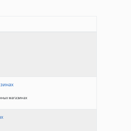
азинах
анных магазинах
ах