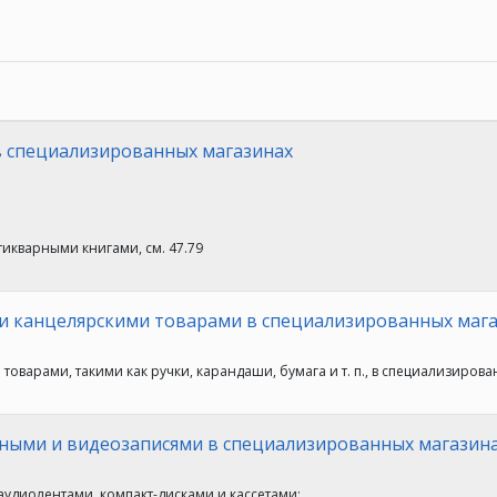
в специализированных магазинах
икварными книгами, см. 47.79
 и канцелярскими товарами в специализированных маг
варами, такими как ручки, карандаши, бумага и т. п., в специализиров
ными и видеозаписями в специализированных магазин
удиолентами, компакт-дисками и кассетами;