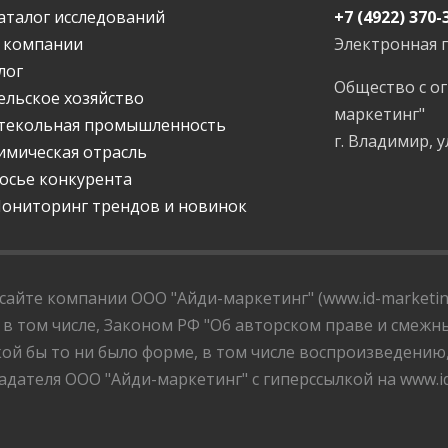
аталог исследований
+7 (4922) 370-
 компании
Электронная 
лог
Общество с о
ельское хозяйство
маркетинг"
текольная промышленность
г. Владимир, у
имическая отрасль
осье конкурента
ониторинг трендов и новинок
айте компании ООО "Айди-маркетинг" (www.id-marketing
 в том числе, Законом РФ "Об авторском праве и смежны
ой бы то ни было форме, в том числе воспроизведению
дателя ООО "Айди-маркетинг" с гиперссылкой на www.id-