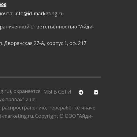
388
почта:
info@id-marketing.ru
граниченной ответственностью "Айди-
л. Дворянская 27-А, корпус 1, оф. 217
.ru), охраняется
МЫ В СЕТИ
х правах" и не
, распространению, переработке иначе
marketing.ru. Copyright © ООО "Айди-