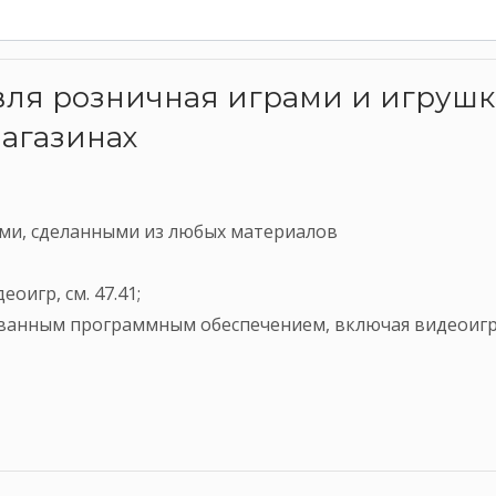
овля розничная играми и игруш
агазинах
ами, сделанными из любых материалов
оигр, см. 47.41;
анным программным обеспечением, включая видеоигры,