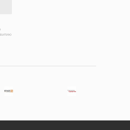
о
звитию