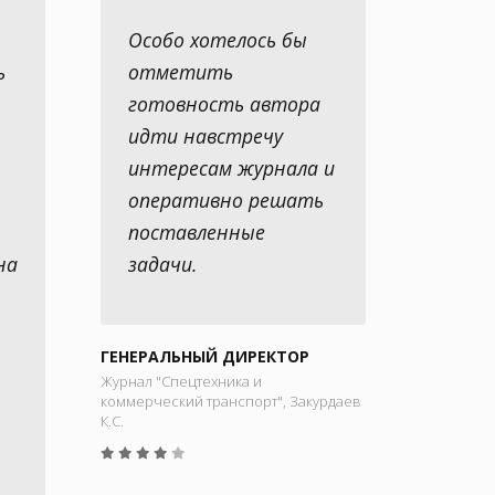
Особо хотелось бы
ь
отметить
готовность автора
идти навстречу
интересам журнала и
оперативно решать
поставленные
на
задачи.
ГЕНЕРАЛЬНЫЙ ДИРЕКТОР
Журнал "Спецтехника и
коммерческий транспорт", Закурдаев
К.С.