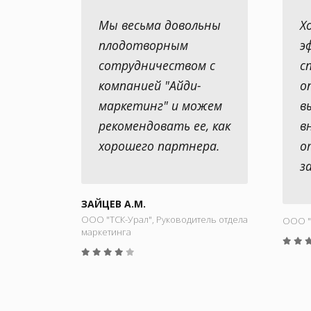
Мы весьма довольны
Х
плодотворным
э
сотрудничеством с
с
компанией "Айди-
о
маркетинг" и можем
в
рекомендовать ее, как
в
хорошего партнера.
о
з
ЗАЙЦЕВ А.М.
ООО "ТСК-Урал", Руководитель отдела
ООО "
маркетинга