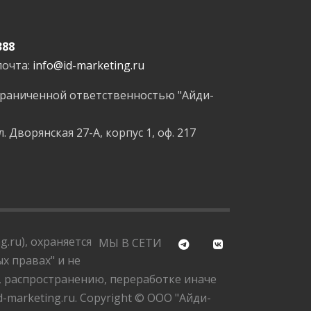
388
почта:
info@id-marketing.ru
граниченной ответственностью "Айди-
л. Дворянская 27-А, корпус 1, оф. 217
.ru), охраняется
МЫ В СЕТИ
х правах" и не
, распространению, переработке иначе
marketing.ru. Copyright © ООО "Айди-