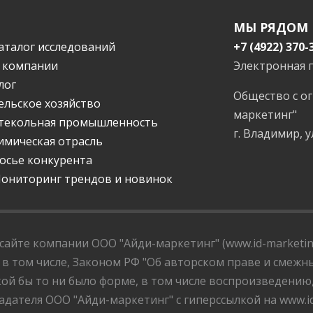
МЫ РЯДОМ
аталог исследований
+7 (4922) 370-
 компании
Электронная 
лог
Общество с о
ельское хозяйство
маркетинг"
текольная промышленность
г. Владимир, у
имическая отрасль
осье конкурента
ониторинг трендов и новинок
айте компании ООО "Айди-маркетинг" (www.id-marketing
 в том числе, Законом РФ "Об авторском праве и смежны
ой бы то ни было форме, в том числе воспроизведению
дателя ООО "Айди-маркетинг" с гиперссылкой на www.id-