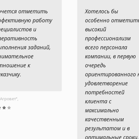
очется отметить
Хотелось бы
ффективную работу
особенно отметит
пециалистов и
высокий
перативность
профессионализм
ыполнения заданий,
всего персонала
нимательное
компании, в первую
тношение к
очередь
аказчику.
ориентированного 
удовлетворение
потребностей
Aгровет",
клиента с
максимально
качественным
результатом и в
оптимальные сроки.