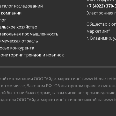
аталог исследований
+7 (4922) 370-
 компании
Электронная 
лог
Общество с о
ельское хозяйство
маркетинг"
текольная промышленность
г. Владимир, у
имическая отрасль
осье конкурента
ониторинг трендов и новинок
айте компании ООО "Айди-маркетинг" (www.id-marketing
 в том числе, Законом РФ "Об авторском праве и смежны
ой бы то ни было форме, в том числе воспроизведению
дателя ООО "Айди-маркетинг" с гиперссылкой на www.id-