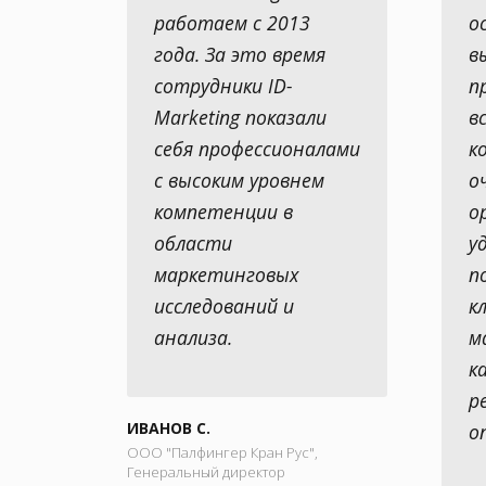
работаем с 2013
о
года. За это время
в
сотрудники ID-
п
Marketing показали
в
себя профессионалами
к
с высоким уровнем
о
компетенции в
о
области
у
маркетинговых
п
исследований и
к
анализа.
м
к
р
ИВАНОВ С.
о
ООО "Палфингер Кран Рус",
Генеральный директор