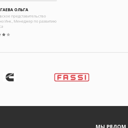
ГАЕВА ОЛЬГА
вское представительство
нз Инк., Менеджер по развитию
са
МЫ РЯДОМ