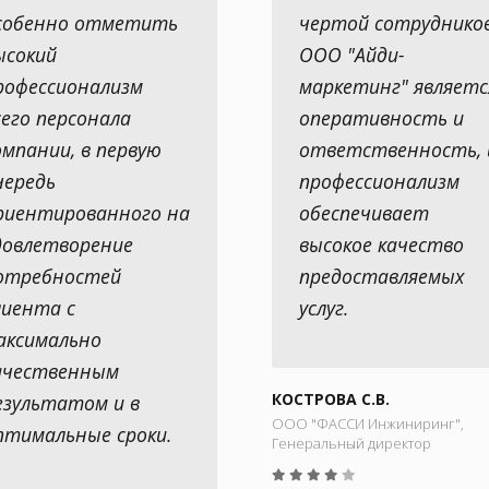
собенно отметить
чертой сотруднико
ысокий
ООО "Айди-
рофессионализм
маркетинг" являетс
сего персонала
оперативность и
омпании, в первую
ответственность, 
чередь
профессионализм
риентированного на
обеспечивает
довлетворение
высокое качество
отребностей
предоставляемых
лиента с
услуг.
аксимально
ачественным
КОСТРОВА С.В.
езультатом и в
ООО "ФАССИ Инжиниринг",
птимальные сроки.
Генеральный директор