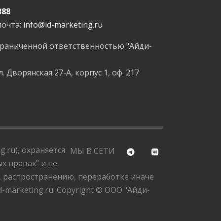
388
почта:
info@id-marketing.ru
граниченной ответственностью "Айди-
л. Дворянская 27-А, корпус 1, оф. 217
.ru), охраняется
МЫ В СЕТИ
х правах" и не
, распространению, переработке иначе
marketing.ru. Copyright © ООО "Айди-