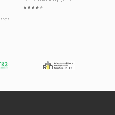
Лабораторией оксопродуктов
-
"ГКЗ"