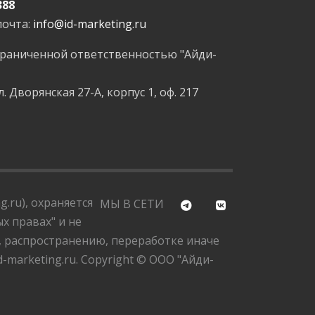
388
почта:
info@id-marketing.ru
граниченной ответственностью "Айди-
л. Дворянская 27-А, корпус 1, оф. 217
.ru), охраняется
МЫ В СЕТИ
х правах" и не
, распространению, переработке иначе
marketing.ru. Copyright © ООО "Айди-