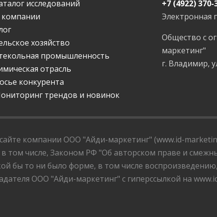
аталог исследований
+7 (4922) 370-
 компании
Электронная 
лог
Общество с о
ельское хозяйство
маркетинг"
текольная промышленность
г. Владимир, у
имическая отрасль
осье конкурента
ониторинг трендов и новинок
айте компании ООО "Айди-маркетинг" (www.id-marketing
 в том числе, Законом РФ "Об авторском праве и смежны
ой бы то ни было форме, в том числе воспроизведению
дателя ООО "Айди-маркетинг" с гиперссылкой на www.id-