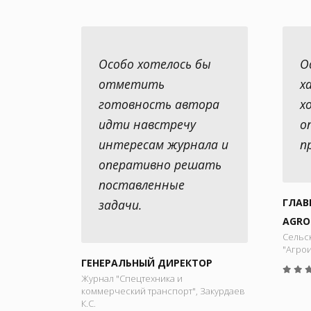
Особо хотелось бы
О
отметить
х
готовность автора
х
идти навстречу
о
интересам журнала и
п
оперативно решать
поставленные
ГЛАВ
задачи.
AGRO
Сельс
"Агро
ГЕНЕРАЛЬНЫЙ ДИРЕКТОР
Журнал "Спецтехника и
коммерческий транспорт", Закурдаев
К.С.