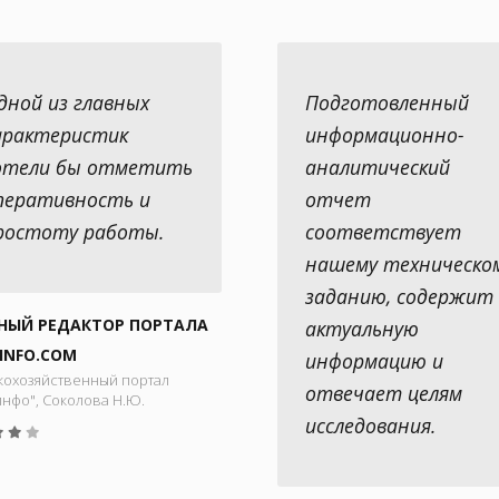
дной из главных
Подготовленный
арактеристик
информационно-
отели бы отметить
аналитический
перативность и
отчет
ростоту работы.
соответствует
нашему техническо
заданию, содержит
НЫЙ РЕДАКТОР ПОРТАЛА
актуальную
INFO.COM
информацию и
кохозяйственный портал
отвечает целям
инфо", Соколова Н.Ю.
исследования.