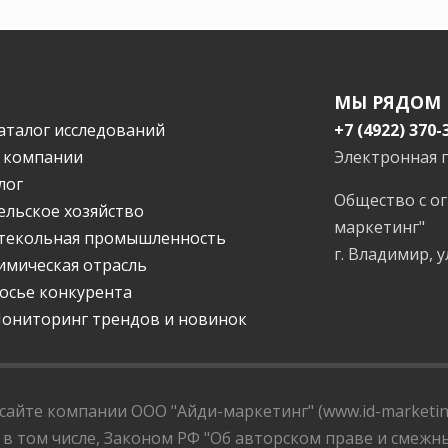
МЫ РЯДОМ
аталог исследований
+7 (4922) 370-
 компании
Электронная 
лог
Общество с о
ельское хозяйство
маркетинг"
текольная промышленность
г. Владимир, у
имическая отрасль
осье конкурента
ониторинг трендов и новинок
айте компании ООО "Айди-маркетинг" (www.id-marketing
 в том числе, Законом РФ "Об авторском праве и смежны