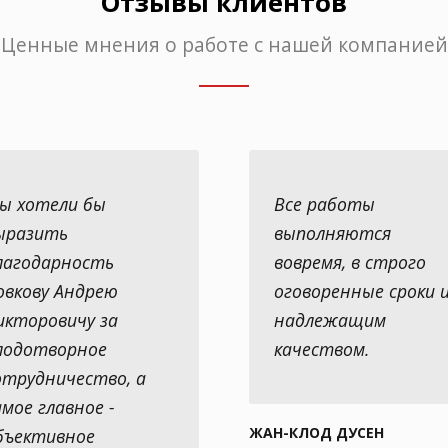
Отзывы клиентов
Ценные мнения о работе с нашей компанией
ы хотели бы
Все работы
ыразить
выполняются
лагодарность
вовремя, в строго
овкову Андрею
оговоренные сроки и
икторовичу за
надлежащим
лодотворное
качеством.
отрудничество, а
амое главное -
ЖАН-КЛОД ДУСЕН
бъективное