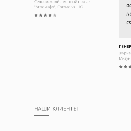
Сельскохозяйственный портал
о
"Агроинфо", Соколова Н.Ю.
н
с
ГЕНЕ
Журнал
Мизуно
НАШИ КЛИЕНТЫ