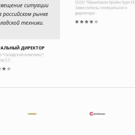
ООО "Манитовок Крэйн Груп СН
свещение ситуации
Заместитель генерального
а российском рынке
директора
кладской техники.
РАЛЬНЫЙ ДИРЕКТОР
 "Складской комплекс",
в С.Г.