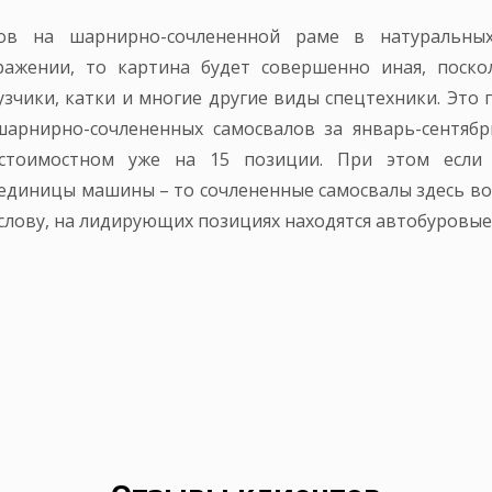
лов на шарнирно-сочлененной раме в натуральных 
ражении, то картина будет совершенно иная, поско
узчики, катки и многие другие виды спецтехники. Это 
шарнирно-сочлененных самосвалов за январь-сентяб
стоимостном уже на 15 позиции. При этом если
единицы машины – то сочлененные самосвалы здесь во
К слову, на лидирующих позициях находятся автобуровы