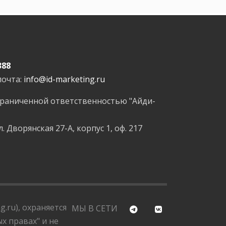
388
почта:
info@id-marketing.ru
граниченной ответственностью "Айди-
л. Дворянская 27-А, корпус 1, оф. 217
.ru), охраняется
МЫ В СЕТИ
х правах" и не