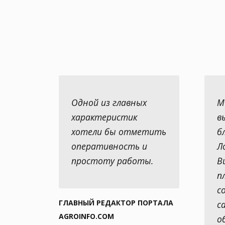
Одной из главных
М
характеристик
в
хотели бы отметить
б
оперативность и
Л
простоту работы.
В
п
с
ГЛАВНЫЙ РЕДАКТОР ПОРТАЛА
с
AGROINFO.COM
о