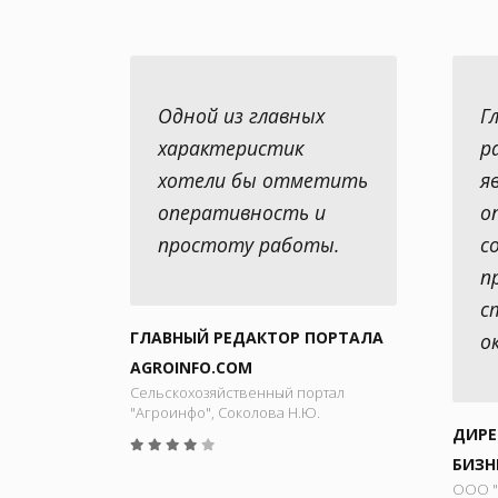
Одной из главных
Г
характеристик
р
хотели бы отметить
я
оперативность и
о
простоту работы.
с
п
с
ГЛАВНЫЙ РЕДАКТОР ПОРТАЛА
о
AGROINFO.COM
Сельскохозяйственный портал
"Агроинфо", Соколова Н.Ю.
ДИРЕ
БИЗН
ООО "М