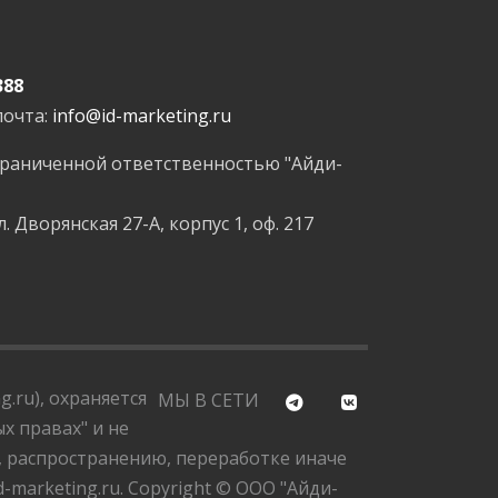
388
почта:
info@id-marketing.ru
граниченной ответственностью "Айди-
л. Дворянская 27-А, корпус 1, оф. 217
.ru), охраняется
МЫ В СЕТИ
х правах" и не
, распространению, переработке иначе
marketing.ru. Copyright © ООО "Айди-