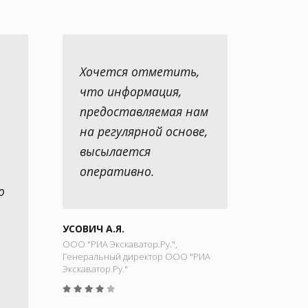
Хочется отметить,
что информация,
предоставляемая нам
на регулярной основе,
высылается
оперативно.
ю
УСОВИЧ А.Я.
ООО "РИА Экскаватор.Ру.",
Генеральный директор ООО "РИА
Экскаватор.Ру."