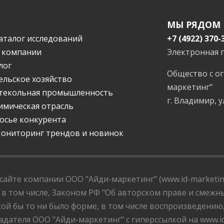
МЫ РЯДОМ
аталог исследований
+7 (4922) 370-
 компании
Электронная 
лог
Общество с о
ельское хозяйство
маркетинг"
текольная промышленность
г. Владимир, у
имическая отрасль
осье конкурента
ониторинг трендов и новинок
айте компании ООО "Айди-маркетинг" (www.id-marketing
 в том числе, Законом РФ "Об авторском праве и смежны
ой бы то ни было форме, в том числе воспроизведению
дателя ООО "Айди-маркетинг" с гиперссылкой на www.id-