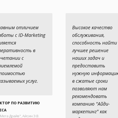
лавным отличием
Высокое качество
аботы с ID-Marketing
обслуживания,
вляется
способность найти
перативность в
лучшее решение
очетании с
наших задач и
риемлемой
предоставить
тоимостью
нужную информаци
казываемых услуг.
в сжатые сроки
позволяют нам
рекомендовать
КТОР ПО РАЗВИТИЮ
компанию "Айди-
ЕСА
маркетинг" как
ега Драйв", Айсин Э.В.