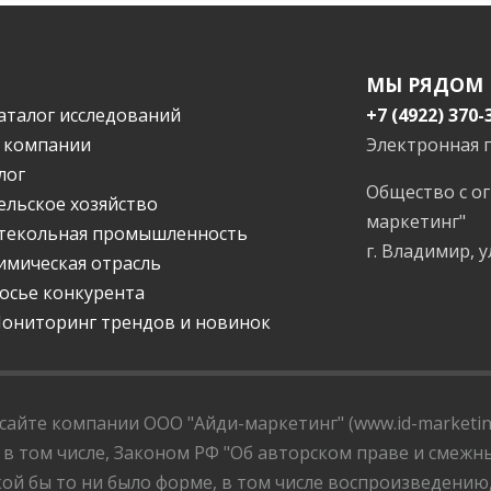
МЫ РЯДОМ
аталог исследований
+7 (4922) 370-
 компании
Электронная 
лог
Общество с о
ельское хозяйство
маркетинг"
текольная промышленность
г. Владимир, у
имическая отрасль
осье конкурента
ониторинг трендов и новинок
айте компании ООО "Айди-маркетинг" (www.id-marketing
 в том числе, Законом РФ "Об авторском праве и смежны
ой бы то ни было форме, в том числе воспроизведению