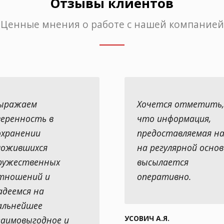
Отзывы клиентов
Ценные мнения о работе с нашей компанией
ыражаем
Хочется отметить,
веренность в
что информация,
охранении
предоставляемая н
ложившихся
на регулярной основ
ружественных
высылается
тношений и
оперативно.
адеемся на
альнейшее
УСОВИЧ А.Я.
заимовыгодное и