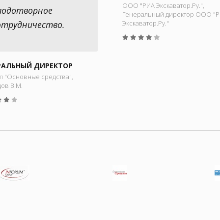
ООО "РИА Экскаватор.Ру.",
лодотворное
Генеральный директор ООО "
отрудничество.
Экскаватор.Ру."
РАЛЬНЫЙ ДИРЕКТОР
л "Основные средства",
ов В.М.