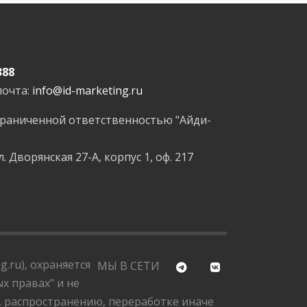
388
почта:
info@id-marketing.ru
граниченной ответственностью "Айди-
л. Дворянская 27-А, корпус 1, оф. 217
.ru), охраняется
МЫ В СЕТИ
х правах" и не
, распространению, переработке иначе