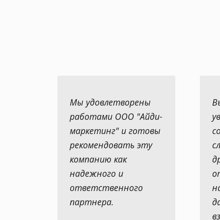
Мы удовлетворены
В
работами ООО "Айди-
у
маркетинг" и готовы
с
рекомендовать эту
с
компанию как
д
надежного и
о
ответственного
н
партнера.
д
в