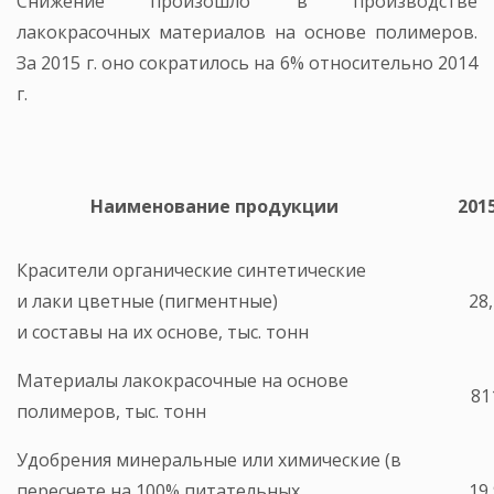
Снижение произошло в производстве
лакокрасочных материалов на основе полимеров.
За 2015 г. оно сократилось на 6% относительно 2014
г.
Наименование продукции
2015
Красители органические синтетические
и лаки цветные (пигментные)
28
и составы на их основе, тыс. тонн
Материалы лакокрасочные на основе
81
полимеров, тыс. тонн
Удобрения минеральные или химические (в
пересчете на 100% питательных
19