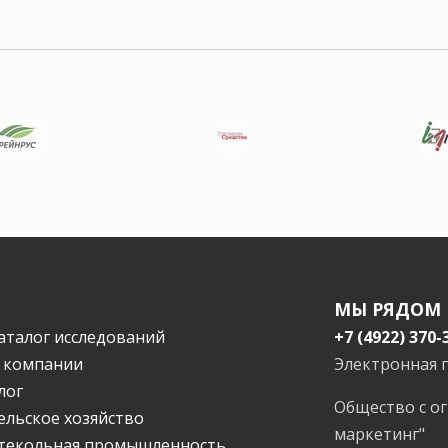
МЫ РЯДОМ
аталог исследований
+7 (4922) 370-
 компании
Электронная 
лог
Общество с о
ельское хозяйство
маркетинг"
текольная промышленность