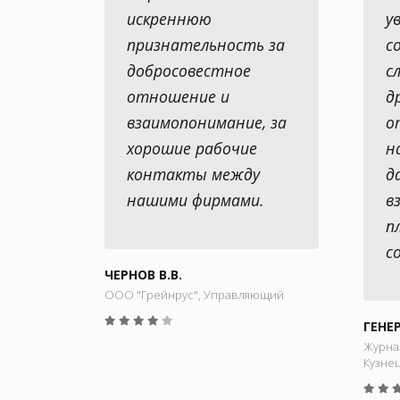
искреннюю
у
признательность за
с
добросовестное
с
отношение и
д
взаимопонимание, за
о
хорошие рабочие
н
контакты между
д
нашими фирмами.
в
п
с
ЧЕРНОВ В.В.
ООО "Грейнрус", Управляющий
ГЕНЕ
Журна
Кузнец