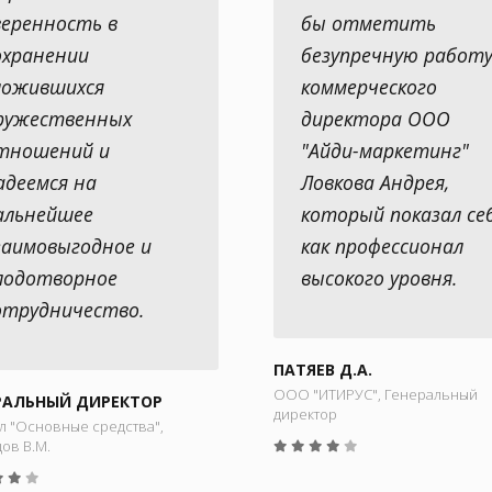
веренность в
бы отметить
охранении
безупречную работ
ложившихся
коммерческого
ружественных
директора ООО
тношений и
"Айди-маркетинг"
адеемся на
Ловкова Андрея,
альнейшее
который показал се
заимовыгодное и
как профессионал
лодотворное
высокого уровня.
отрудничество.
ПАТЯЕВ Д.А.
ООО "ИТИРУС", Генеральный
РАЛЬНЫЙ ДИРЕКТОР
директор
л "Основные средства",
ов В.М.