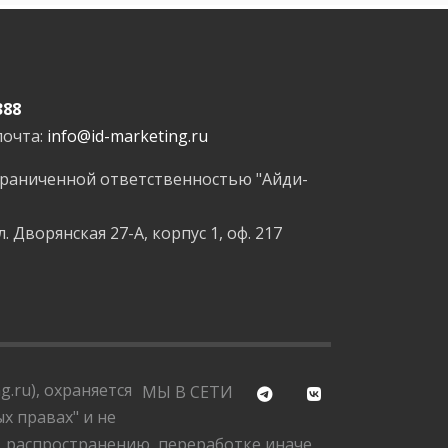
388
почта:
info@id-marketing.ru
граниченной ответственностью "Айди-
л. Дворянская 27-А, корпус 1, оф. 217
.ru), охраняется
МЫ В СЕТИ
х правах" и не
, распространению, переработке иначе