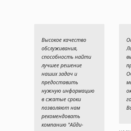
Высокое качество
О
обслуживания,
Л
способность найти
в
лучшее решение
п
наших задач и
О
предоставить
м
нужную информацию
о
в сжатые сроки
г
позволяют нам
В
рекомендовать
компанию "Айди-