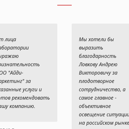
т лица
Мы хотели бы
аборатории
выразить
ыражаю
благодарность
ризнательность
Ловкову Андрею
ОО "Айди-
Викторовичу за
аркетинг" за
плодотворное
казанные услуги и
сотрудничество, а
отов рекомендовать
самое главное -
ашу компанию.
объективное
освещение ситуаци
на российском рынк