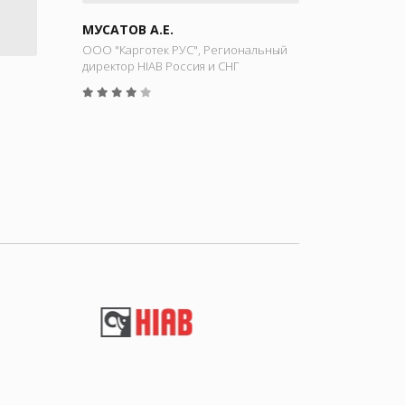
МУСАТОВ А.Е.
ООО "Карготек РУС", Региональный
директор HIAB Россия и СНГ