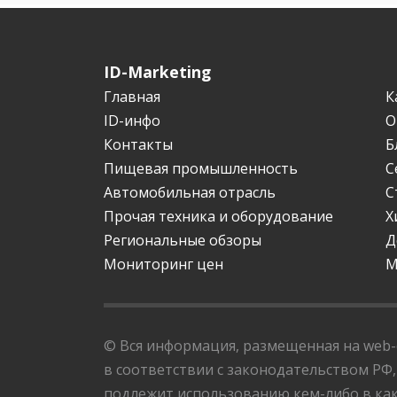
ID-Marketing
Главная
К
ID-инфо
О
Контакты
Б
Пищевая промышленность
С
Автомобильная отрасль
С
Прочая техника и оборудование
Х
Региональные обзоры
Д
Мониторинг цен
М
© Вся информация, размещенная на web-с
в соответствии с законодательством РФ,
подлежит использованию кем-либо в как