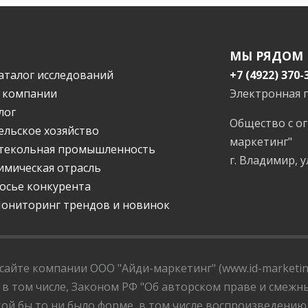
МЫ РЯДОМ
аталог исследований
+7 (4922) 370-
 компании
Электронная 
лог
Общество с о
ельское хозяйство
маркетинг"
текольная промышленность
г. Владимир, у
имическая отрасль
осье конкурента
ониторинг трендов и новинок
айте компании ООО "Айди-маркетинг" (www.id-marketing
 в том числе, Законом РФ "Об авторском праве и смежны
ой бы то ни было форме, в том числе воспроизведению