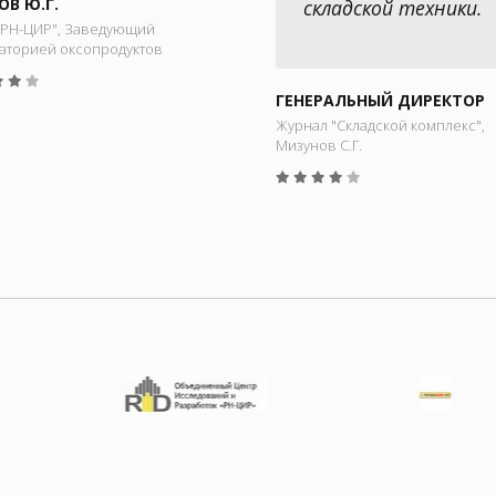
ОВ Ю.Г.
складской техники.
РН-ЦИР", Заведующий
аторией оксопродуктов
ГЕНЕРАЛЬНЫЙ ДИРЕКТОР
Журнал "Складской комплекс",
Мизунов С.Г.