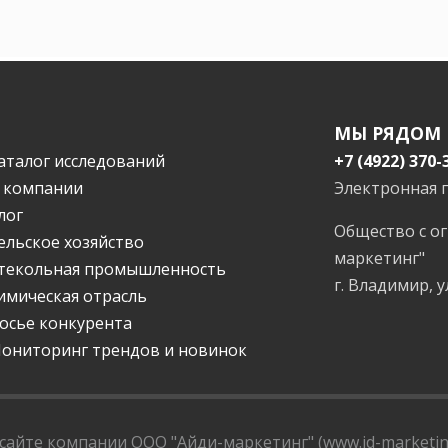
МЫ РЯДОМ
аталог исследований
+7 (4922) 370-
 компании
Электронная 
лог
Общество с о
ельское хозяйство
маркетинг"
текольная промышленность
г. Владимир, у
имическая отрасль
осье конкурента
ониторинг трендов и новинок
айте компании ООО "Айди-маркетинг" (www.id-marketing