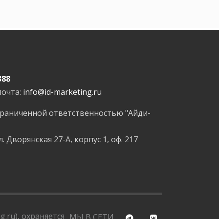
388
почта:
info@id-marketing.ru
граниченной ответственностью "Айди-
л. Дворянская 27-А, корпус 1, оф. 217
.ru), охраняется
МЫ В СЕТИ