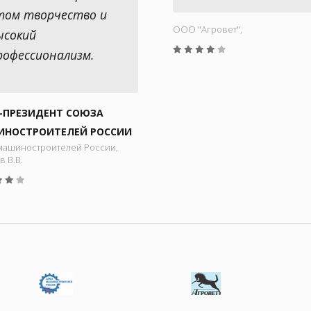
том творчество и
ООО "Aгровет",
ысокий
рофессионализм.
-ПРЕЗИДЕНТ СОЮЗА
НОСТРОИТЕЛЕЙ РОССИИ
машиностроителей России,
в В.В.