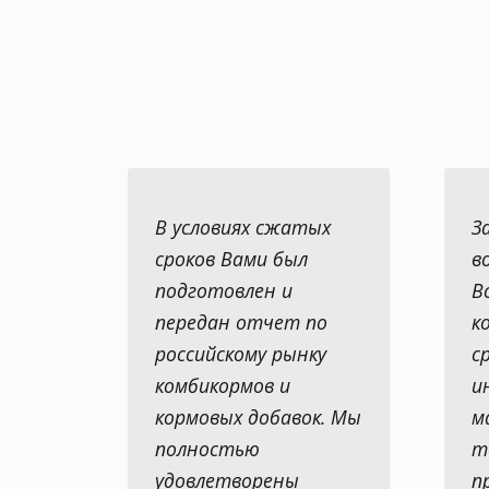
В условиях сжатых
З
сроков Вами был
в
подготовлен и
В
передан отчет по
к
российскому рынку
с
комбикормов и
и
кормовых добавок. Мы
м
полностью
т
удовлетворены
п