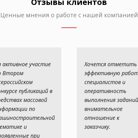
Отзывы клиентов
Ценные мнения о работе с нашей компанией
а активное участие
Хочется отметить
о Втором
эффективную работ
сероссийском
специалистов и
онкурсе публикаций в
оперативность
редствах массовой
выполнения заданий
нформации по
внимательное
ашиностроительной
отношение к
ематике и
заказчику.
роявленные при