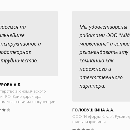
адеемся на
Мы удовлетворены
альнейшее
работами ООО "Айд
онструктивное и
маркетинг" и гото
лодотворное
рекомендовать эту
отрудничество.
компанию как
надежного и
ответственного
ЕРОВА А.Б.
партнера.
терство экономического
ия РФ, Врио директора
тамента развития конкуренции
ГОЛОВУШКИНА А.А.
ООО "Инфорум Какао", Руковод
отдела маркетинга