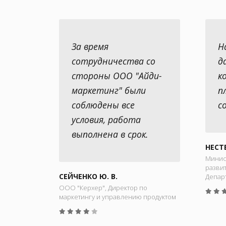
За время
Н
сотрудничества со
д
стороны ООО "Айди-
к
маркетинг" были
п
соблюдены все
с
условия, работа
выполнена в срок.
НЕСТ
Минис
развит
СЕЙЧЕНКО Ю. В.
Депар
ООО "Керхер", Директор по
маркетингу и управлению продуктом