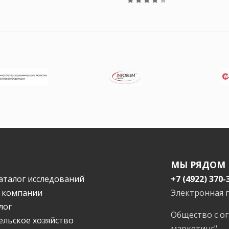
МЫ РЯДОМ
аталог исследований
+7 (4922) 370-
 компании
Электронная 
лог
Общество с о
ельское хозяйство
маркетинг"