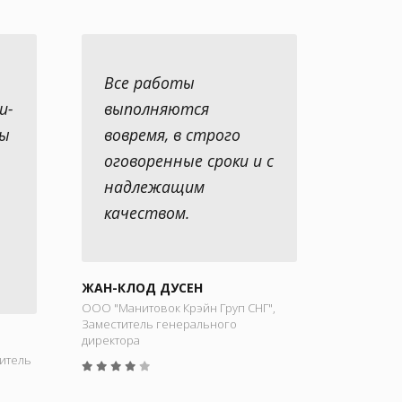
Все работы
и-
выполняются
вы
вовремя, в строго
оговоренные сроки и с
надлежащим
качеством.
ЖАН-КЛОД ДУСЕН
ООО "Манитовок Крэйн Груп СНГ",
Заместитель генерального
директора
итель