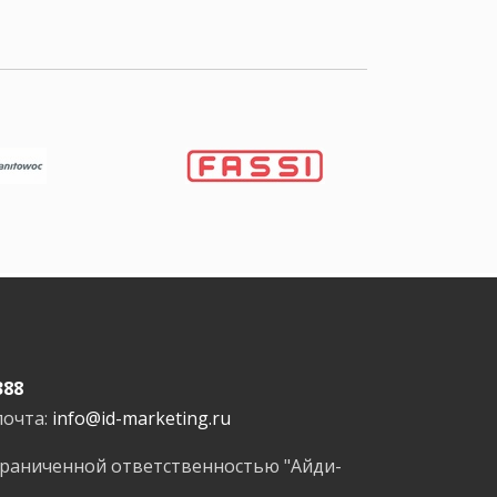
388
почта:
info@id-marketing.ru
граниченной ответственностью "Айди-