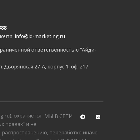
388
почта:
info@id-marketing.ru
граниченной ответственностью "Айди-
л. Дворянская 27-А, корпус 1, оф. 217
.ru), охраняется
МЫ В СЕТИ
х правах" и не
, распространению, переработке иначе