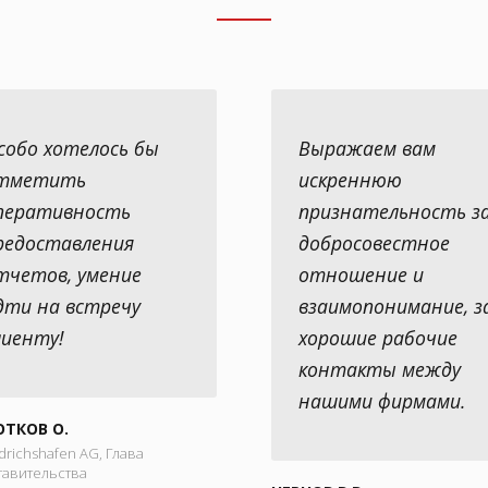
собо хотелось бы
Выражаем вам
тметить
искреннюю
перативность
признательность з
редоставления
добросовестное
тчетов, умение
отношение и
дти на встречу
взаимопонимание, з
лиенту!
хорошие рабочие
контакты между
нашими фирмами.
ТКОВ О.
edrichshafen AG, Глава
тавительства