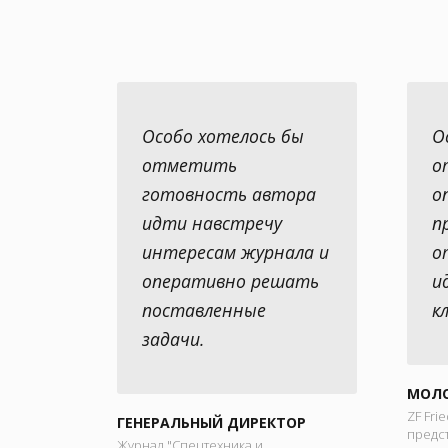
Особо хотелось бы
О
отметить
о
готовность автора
о
идти навстречу
п
интересам журнала и
о
оперативно решать
и
поставленные
к
задачи.
МОЛО
ZF Fri
ГЕНЕРАЛЬНЫЙ ДИРЕКТОР
предс
Журнал "Спецтехника и