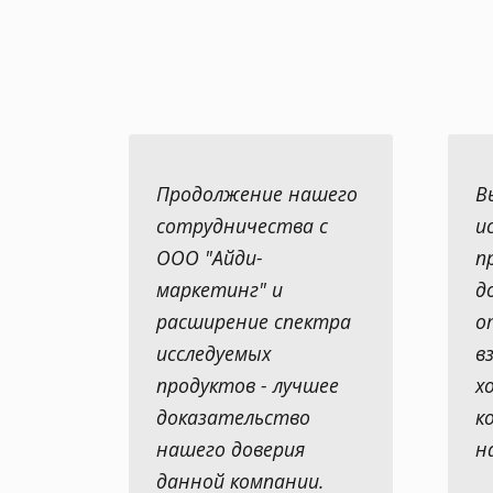
Продолжение нашего
В
сотрудничества с
и
ООО "Айди-
п
маркетинг" и
д
расширение спектра
о
исследуемых
в
продуктов - лучшее
х
доказательство
к
нашего доверия
н
данной компании.