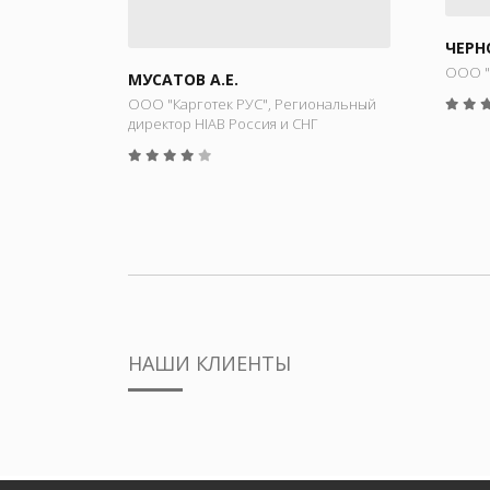
ЧЕРНО
ООО "
МУСАТОВ А.Е.
ООО "Карготек РУС", Региональный
директор HIAB Россия и СНГ
НАШИ КЛИЕНТЫ