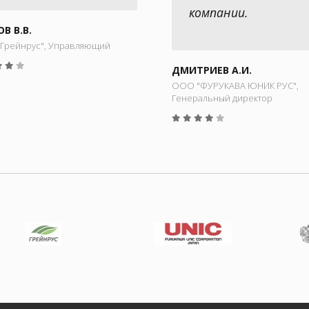
компании.
В В.В.
Грейнрус", Управляющий
ДМИТРИЕВ А.И.
ООО "ФУРУКАВА ЮНИК РУС",
Генеральный директор