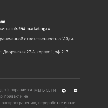
388
почта:
info@id-marketing.ru
граниченной ответственностью "Айди-
л. Дворянская 27-А, корпус 1, оф. 217
.ru), охраняется
МЫ В СЕТИ
х правах" и не
, распространению, переработке иначе