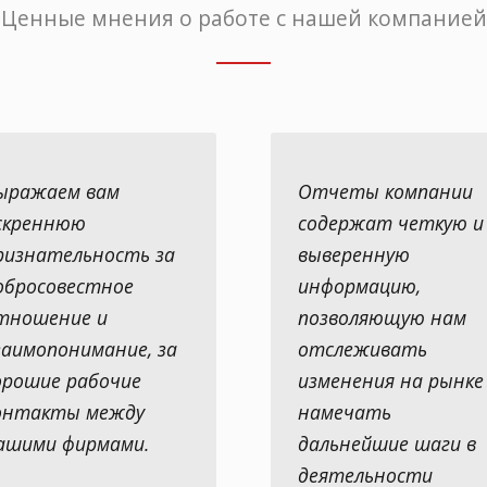
Ценные мнения о работе с нашей компанией
ыражаем вам
Отчеты компании
скреннюю
содержат четкую и
ризнательность за
выверенную
обросовестное
информацию,
тношение и
позволяющую нам
заимопонимание, за
отслеживать
орошие рабочие
изменения на рынке
онтакты между
намечать
ашими фирмами.
дальнейшие шаги в
деятельности