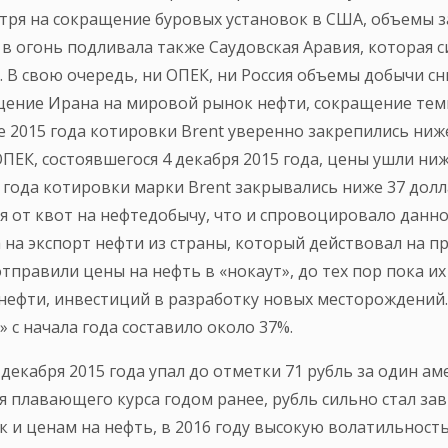
ря на сокращение буровых установок в США, объемы з
в огонь подливала также Саудовская Аравия, которая с
В свою очередь, ни ОПЕК, ни Россия объемы добычи сни
ение Ирана на мировой рынок нефти, сокращение темп
 2015 года котировки Brent уверенно закрепились ниж
 ОПЕК, состоявшегося 4 декабря 2015 года, цены ушли н
5 года котировки марки Brent закрывались ниже 37 дол
 от квот на нефтедобычу, что и спровоцировало данно
а экспорт нефти из страны, который действовал на пр
правили цены на нефть в «нокаут», до тех пор пока и
фти, инвестиций в разработку новых месторождений. 
 с начала года составило около 37%.
 декабря 2015 года упал до отметки 71 рубль за один а
ия плавающего курса годом ранее, рубль сильно стал за
к и ценам на нефть, в 2016 году высокую волатильность