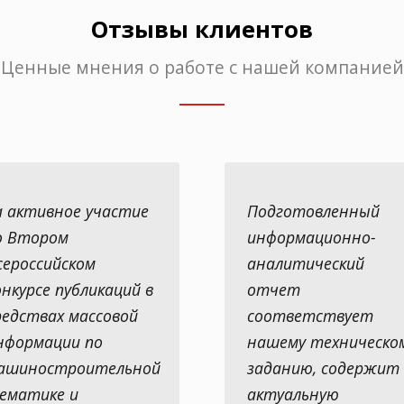
Отзывы клиентов
Ценные мнения о работе с нашей компанией
а активное участие
Подготовленный
о Втором
информационно-
сероссийском
аналитический
онкурсе публикаций в
отчет
редствах массовой
соответствует
нформации по
нашему техническо
ашиностроительной
заданию, содержит
ематике и
актуальную