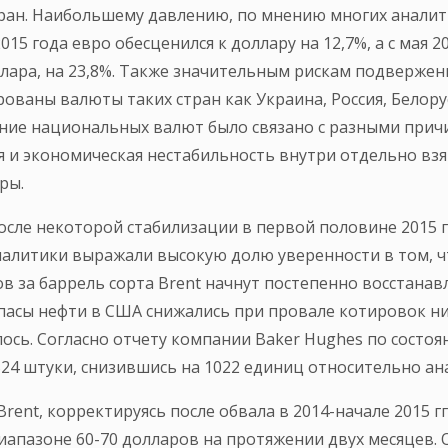
ан. Наибольшему давлению, по мнению многих аналити
15 года евро обесценился к доллару на 12,7%, а с мая 2
лара, на 23,8%. Также значительным рискам подверже
ированы валюты таких стран как Украина, Россия, Белору
ание национальных валют было связано с разными прич
 и экономическая нестабильность внутри отдельно взят
ры.
сле некоторой стабилизации в первой половине 2015 
аналитики выражали высокую долю уверенности в том, ч
в за баррель сорта Brent начнут постепенно восстанав
апасы нефти в США снижались при провале котировок ни
сь. Согласно отчету компании Baker Hughes по состоян
24 штуки, снизившись на 1022 единиц относительно ана
rent, корректируясь после обвала в 2014-начале 2015 г
иапазоне 60-70 долларов на протяжении двух месяцев. 