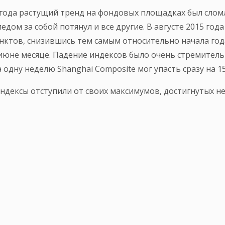
 года растущий тренд на фондовых площадках был слом
дом за собой потянул и все другие. В августе 2015 год
унктов, снизившись тем самым относительно начала год
июне месяце. Падение индексов было очень стремител
 одну неделю Shanghai Composite мог упасть сразу на 1
индексы отступили от своих максимумов, достигнутых н