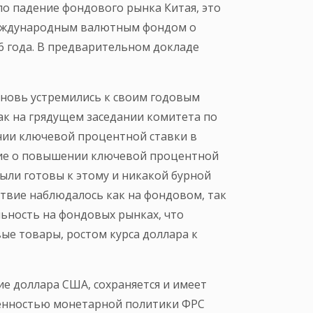
о падение фондового рынка Китая, это
Международным валютным фондом о
16 года. В предварительном докладе
 вновь устремились к своим годовым
ак на грядущем заседании комитета по
нии ключевой процентной ставки в
ние о повышении ключевой процентной
были готовы к этому и никакой бурной
ствие наблюдалось как на фондовом, так
льность на фондовых рынках, что
е товары, ростом курса доллара к
ие доллара США, сохраняется и имеет
ленностью монетарной политики ФРС