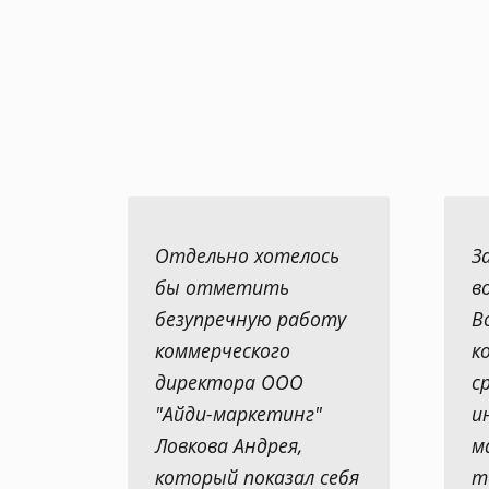
Отдельно хотелось
З
бы отметить
в
безупречную работу
В
коммерческого
к
директора ООО
с
"Айди-маркетинг"
и
Ловкова Андрея,
м
который показал себя
т