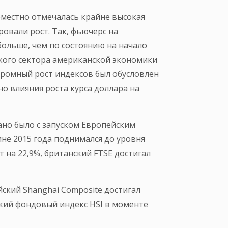
еместно отмечалась крайне высокая
овали рост. Так, фьючерс на
больше, чем по состоянию на начало
ского сектора американской экономики
кромный рост индексов был обусловлен
о влияния роста курса доллара на
ано было с запуском Европейским
е 2015 года поднимался до уровня
 на 22,9%, британский FTSE достигал
ский Shanghai Composite достигал
гский фондовый индекс HSI в моменте