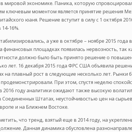
в мировой экономике. Паника, которую спровоцировал
ним ключевым моментом является принятие решения 
тайского юаня. Решение вступит в силу с 1 октября 20
 14-16%.
абилизировались, а уже в октябре – ноябре 2015 года
на финансовых площадках появилась нервозность, так к
ятности должно было быть принято решение о повыше
ько лет. 16 декабря 2015 года ФРС США объявила реше
ах на плавный рост в следующие несколько лет. Рынки 
 продемонстрировали. При этом, спустя неделю спокой
 в 2016 году аналитики ожидают также высокую волати
 Соединенных Штатах, неустойчивостью цен на сырьевы
ропе и на Ближнем Востоке.
етить, что тренд, взятый еще в 2014 году, на укреплен
должение. Данная динамика обусловлена разнонаправ