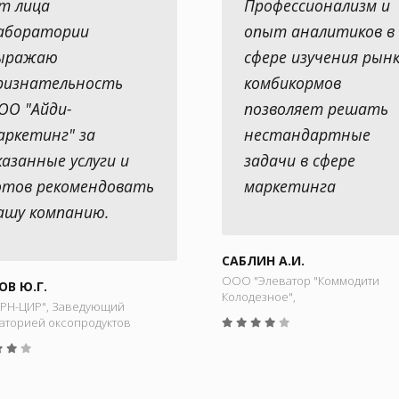
т лица
Профессионализм и
аборатории
опыт аналитиков в
ыражаю
сфере изучения рын
ризнательность
комбикормов
ОО "Айди-
позволяет решать
аркетинг" за
нестандартные
казанные услуги и
задачи в сфере
отов рекомендовать
маркетинга
ашу компанию.
САБЛИН А.И.
ООО "Элеватор "Коммодити
ОВ Ю.Г.
Колодезное",
РН-ЦИР", Заведующий
аторией оксопродуктов