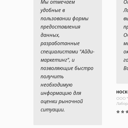
Мы отмечаем
О
удобные в
Л
пользовании формы
в
предоставления
п
данных,
О
разработанные
м
специалистами "Айди-
о
маркетинг", и
г
позволяющие быстро
В
получить
необходимую
НОСК
информацию для
ООО "
оценки рыночной
Лабор
ситуации.