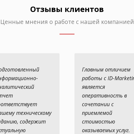
Отзывы клиентов
Ценные мнения о работе с нашей компанией
одготовленный
Главным отличием
нформационно-
работы с ID-Marketi
налитический
является
тчет
оперативность в
оответствует
сочетании с
ашему техническому
приемлемой
аданию, содержит
стоимостью
ктуальную
оказываемых услуг.