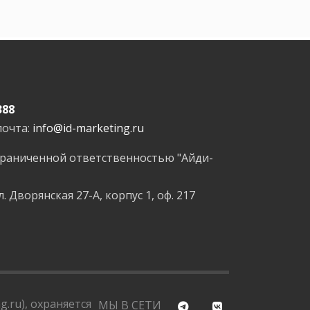
388
почта:
info@id-marketing.ru
граниченной ответственностью "Айди-
л. Дворянская 27-А, корпус 1, оф. 217
.ru), охраняется
МЫ В СЕТИ