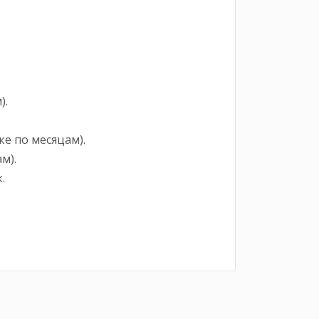
).
е по месяцам).
м).
.