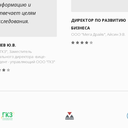
нформацию и
твечает целям
ДИРЕКТОР ПО РАЗВИТИЮ
сследования.
БИЗНЕСА
ООО "Мега Драйв", Айсин Э.В.
ЕВ Ю.В.
ГКЗ", Заместитель
ального директора -вице-
дент - управляющий ООО "ГКЗ"