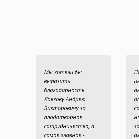
Мы хотели бы
П
выразить
и
благодарность
а
Ловкову Андрею
о
Викторовичу за
с
плодотворное
н
сотрудничество, а
з
самое главное -
а