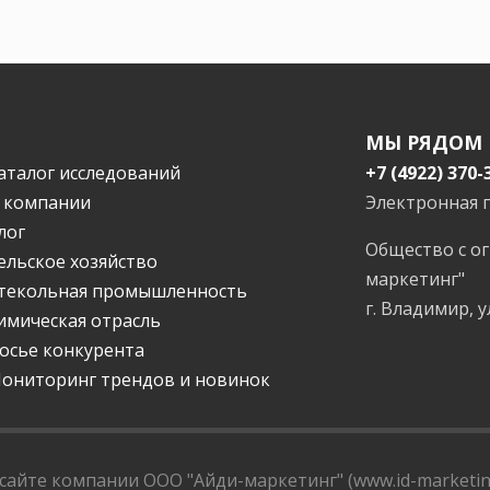
МЫ РЯДОМ
аталог исследований
+7 (4922) 370-
 компании
Электронная 
лог
Общество с о
ельское хозяйство
маркетинг"
текольная промышленность
г. Владимир, у
имическая отрасль
осье конкурента
ониторинг трендов и новинок
айте компании ООО "Айди-маркетинг" (www.id-marketing