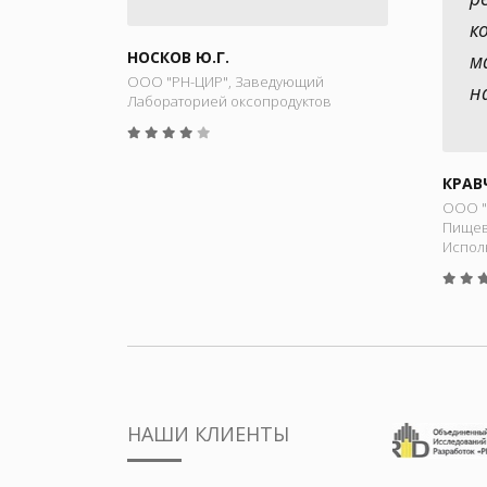
к
НОСКОВ Ю.Г.
м
ООО "РН-ЦИР", Заведующий
н
Лабораторией оксопродуктов
КРАВ
ООО "
Пищев
Испол
НАШИ КЛИЕНТЫ