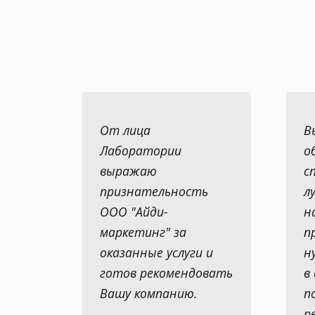
От лица
В
Лаборатории
о
выражаю
с
признательность
л
ООО "Айди-
н
маркетинг" за
п
оказанные услуги и
н
готов рекомендовать
в
Вашу компанию.
п
р