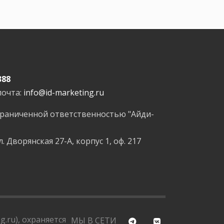
388
почта:
info@id-marketing.ru
граниченной ответственностью "Айди-
л. Дворянская 27-А, корпус 1, оф. 217
.ru), охраняется
МЫ В СЕТИ