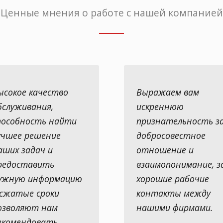
Ценные мнения о работе с нашей компанией
ысокое качество
Выражаем вам
бслуживания,
искреннюю
пособность найти
признательность з
учшее решение
добросовестное
аших задач и
отношение и
редоставить
взаимопонимание, з
ужную информацию
хорошие рабочие
 сжатые сроки
контакты между
озволяют нам
нашими фирмами.
екомендовать