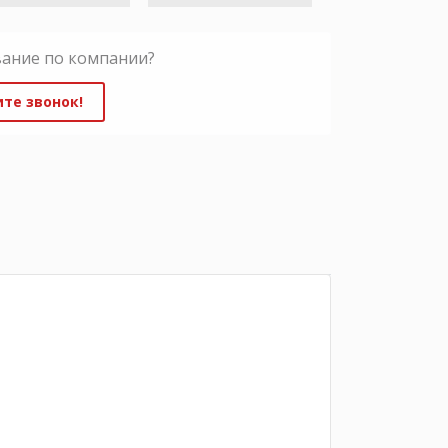
вание по компании?
те звонок!