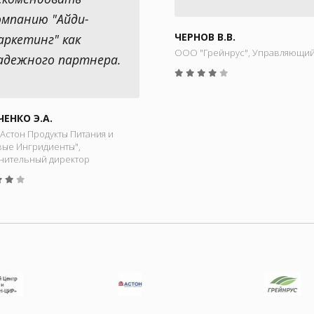
омпанию "Айди-
ЧЕРНОВ В.В.
аркетинг" как
ООО "Грейнрус", Управляющи
адежного партнера.
ЧЕНКО Э.А.
Астон Продукты Питания и
ые Ингридиенты",
нительный директор