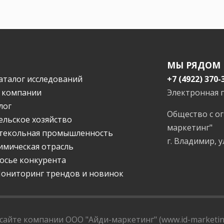
МЫ РЯДОМ
аталог исследований
+7 (4922) 370-
 компании
Электронная 
лог
Общество с о
ельское хозяйство
маркетинг"
текольная промышленность
г. Владимир, у
имическая отрасль
осье конкурента
ониторинг трендов и новинок
айте компании ООО "Айди-маркетинг" (www.id-marketing