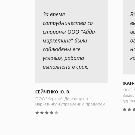
За время
В
сотрудничества со
в
стороны ООО "Айди-
в
маркетинг" были
о
соблюдены все
н
условия, работа
к
выполнена в срок.
ЖАН-
ООО "
СЕЙЧЕНКО Ю. В.
Замес
ООО "Керхер", Директор по
дирек
маркетингу и управлению продуктом