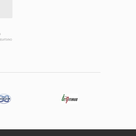
о
звитию