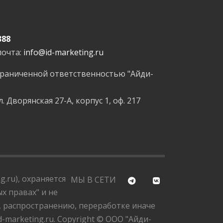
388
почта:
info@id-marketing.ru
граниченной ответственностью "Айди-
л. Дворянская 27-А, корпус 1, оф. 217
.ru), охраняется
МЫ В СЕТИ
х правах" и не
, распространению, переработке иначе
marketing.ru. Copyright © ООО "Айди-