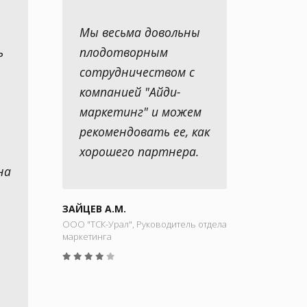
Мы весьма довольны
ь
плодотворным
сотрудничеством с
компанией "Айди-
маркетинг" и можем
рекомендовать ее, как
хорошего партнера.
на
ЗАЙЦЕВ А.М.
ООО "ТСК-Урал", Руководитель отдела
маркетинга