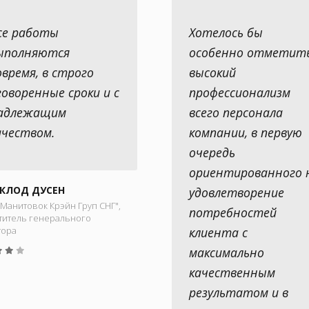
се работы
Хотелось бы
ыполняются
особенно отметит
овремя, в строго
высокий
говоренные сроки и с
профессионализм
адлежащим
всего персонала
ачеством.
компании, в первую
очередь
ориентированного 
КЛОД ДУСЕН
удовлетворение
Манитовок Крэйн Груп СНГ",
потребностей
титель генерального
тора
клиента с
максимально
качественным
результатом и в