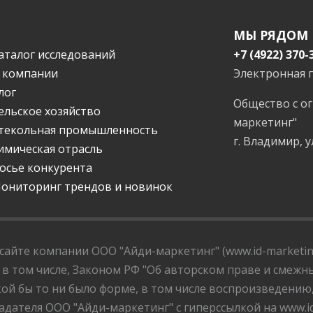
МЫ РЯДОМ
аталог исследований
+7 (4922) 370-
 компании
Электронная 
лог
Общество с о
ельское хозяйство
маркетинг"
текольная промышленность
г. Владимир, у
имическая отрасль
осье конкурента
ониторинг трендов и новинок
айте компании ООО "Айди-маркетинг" (www.id-marketing
 в том числе, Законом РФ "Об авторском праве и смежны
ой бы то ни было форме, в том числе воспроизведению
дателя ООО "Айди-маркетинг" с гиперссылкой на www.id-