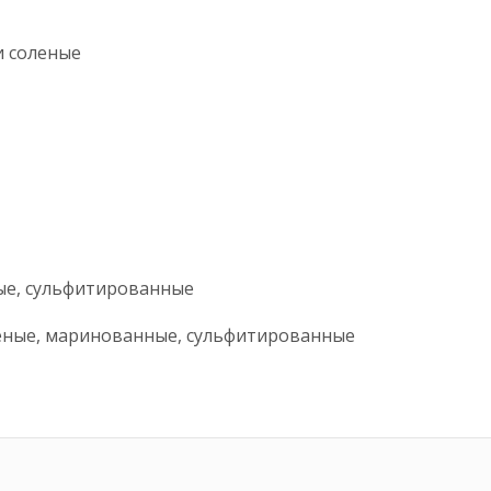
и ягодное
ченые и соленые
 ягодная
щей
ягодные
соленая
нные, сульфитированные
ченые, маринованные, сульфитированные