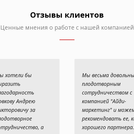
Отзывы клиентов
Ценные мнения о работе с нашей компанией
ы хотели бы
Мы весьма довольн
ыразить
плодотворным
лагодарность
сотрудничеством с
овкову Андрею
компанией "Айди-
икторовичу за
маркетинг" и може
лодотворное
рекомендовать ее, к
отрудничество, а
хорошего партнера.