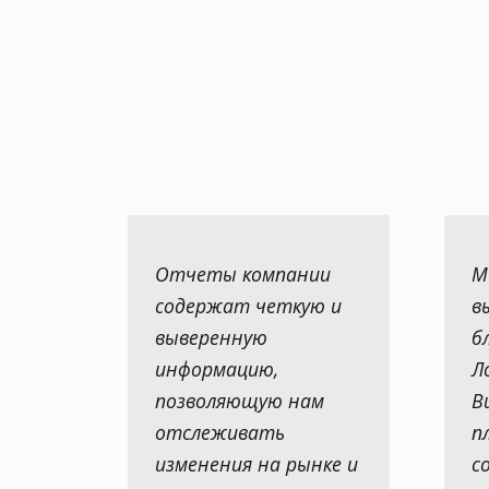
Отчеты компании
М
содержат четкую и
в
выверенную
б
информацию,
Л
позволяющую нам
В
отслеживать
п
изменения на рынке и
с