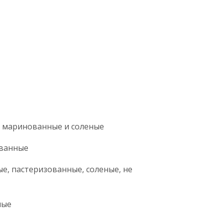
еная
ы
щные
товые
ры
ые маринованные и соленые
сервированные
, пастеризованные, соленые, не
е и соленые