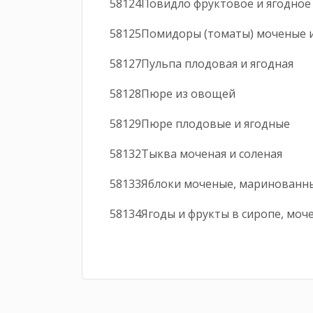
58124
Повидло фруктовое 
58125
Помидоры (томаты) мо
58127
Пульпа плодовая и
58128
Пюре из ово
58129
Пюре плодовые и 
58132
Тыква моченая и 
58133
Яблоки моченые, маринова
58134
Ягоды и фрукты в сиропе, мо