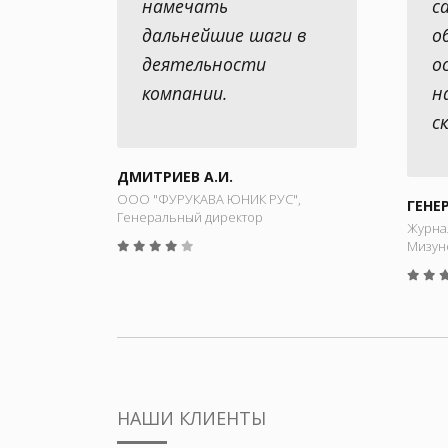
намечать
с
дальнейшие шаги в
о
деятельности
о
компании.
н
с
ДМИТРИЕВ А.И.
ООО "ФУРУКАВА ЮНИК РУС",
ГЕНЕ
Генеральный директор
Журнал
Мизуно
НАШИ КЛИЕНТЫ