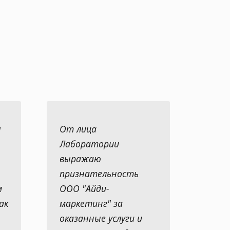
ы
От лица
Лаборатории
выражаю
признательность
м
ООО "Айди-
ак
маркетинг" за
оказанные услуги и