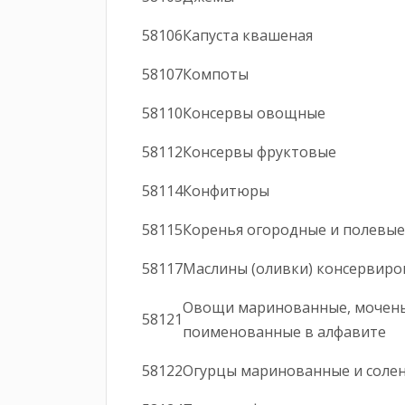
58106
Капуста кваш
58107
Компот
58110
Консервы ово
58112
Консервы фрук
58114
Конфитю
58115
Коренья огородные и полев
58117
Маслины (оливки) кон
Овощи маринованные, моченые
58121
поименованные в алфавите
58122
Огурцы маринованны