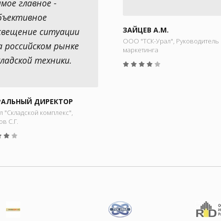
амое главное -
бъективное
ЗАЙЦЕВ А.М.
свещение ситуации
ООО "ТСК-Урал", Руководитель 
а российском рынке
маркетинга
кладской техники.
РАЛЬНЫЙ ДИРЕКТОР
 "Складской комплекс",
в С.Г.