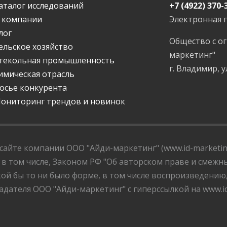
аталог исследований
+7 (4922) 370-
 компании
Электронная 
лог
Общество с о
ельское хозяйство
маркетинг"
текольная промышленность
г. Владимир, у
имическая отрасль
осье конкурента
ониторинг трендов и новинок
айте компании ООО "Айди-маркетинг" (www.id-marketing
 в том числе, Законом РФ "Об авторском праве и смежны
ой бы то ни было форме, в том числе воспроизведению
дателя ООО "Айди-маркетинг" с гиперссылкой на www.id-