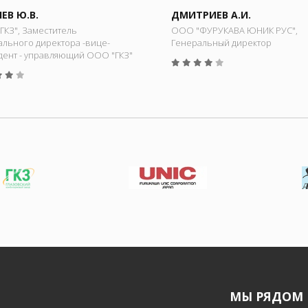
ЕВ Ю.В.
ДМИТРИЕВ А.И.
ГКЗ", Заместитель
ООО "ФУРУКАВА ЮНИК РУС",
ального директора -вице-
Генеральный директор
дент - управляющий ООО "ГКЗ"
МЫ РЯДОМ