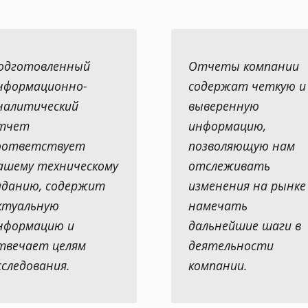
одготовленный
Отчеты компании
нформационно-
содержат четкую и
налитический
выверенную
тчет
информацию,
оответствует
позволяющую нам
ашему техническому
отслеживать
аданию, содержит
изменения на рынке
ктуальную
намечать
нформацию и
дальнейшие шаги в
твечает целям
деятельности
сследования.
компании.