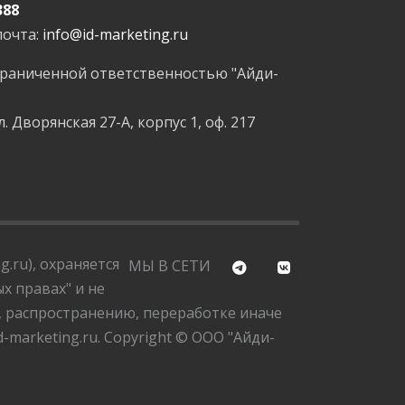
388
почта:
info@id-marketing.ru
граниченной ответственностью "Айди-
л. Дворянская 27-А, корпус 1, оф. 217
.ru), охраняется
МЫ В СЕТИ
х правах" и не
, распространению, переработке иначе
marketing.ru. Copyright © ООО "Айди-