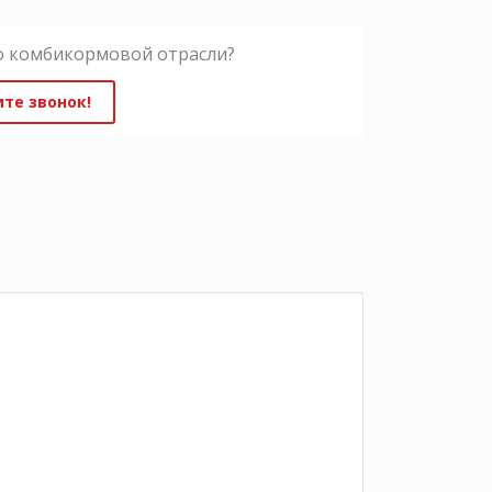
о комбикормовой отрасли?
те звонок!