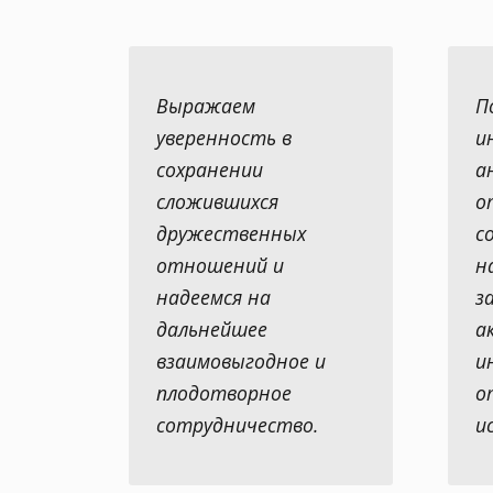
Выражаем
П
уверенность в
и
сохранении
а
сложившихся
о
дружественных
с
отношений и
н
надеемся на
з
дальнейшее
а
взаимовыгодное и
и
плодотворное
о
сотрудничество.
и