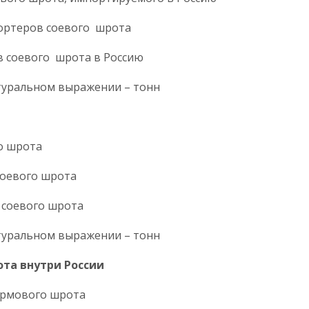
портеров соевого шрота
в соевого шрота в Россию
туральном выражении – тонн
го шрота
соевого шрота
й соевого шрота
туральном выражении – тонн
та внутри России
ормового шрота