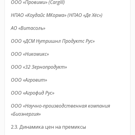
ООО «Провими» (Cargill)
НПАО «Коудайс МКорма» (НПАО «Де Хёс»)
АО «Витасоль»
ООО «ДСМ Нутришнл Продуктс Рус»
ООО «Никомикс»
ООО «32 Зернопродукт»
ООО «Агровит»
ООО «Агрофид Рус»
ООО «Научно-производственная компания
«Биоэнергия»
2.3. Динамика цен на премиксы