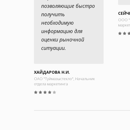
позволяющие быстро
СЕЙЧ
получить
ООО "
необходимую
марке
информацию для
оценки рыночной
ситуации.
ХАЙДАРОВА Н.И.
ОАО "Туймазыстекло", Начальник
отдела маркетинга