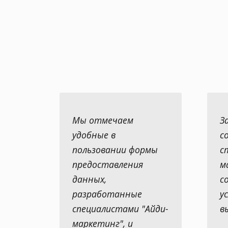
Мы отмечаем
З
удобные в
с
пользовании формы
с
предоставления
м
данных,
с
разработанные
у
специалистами "Айди-
в
маркетинг", и