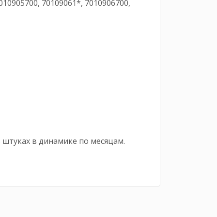
010905700, 70109061*, 7010906700,
 штуках в динамике по месяцам.