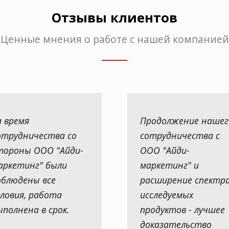
Отзывы клиентов
Ценные мнения о работе с нашей компанией
а время
Продолжение нашег
отрудничества со
сотрудничества с
тороны ООО "Айди-
ООО "Айди-
аркетинг" были
маркетинг" и
облюдены все
расширение спектр
словия, работа
исследуемых
ыполнена в срок.
продуктов - лучшее
доказательство