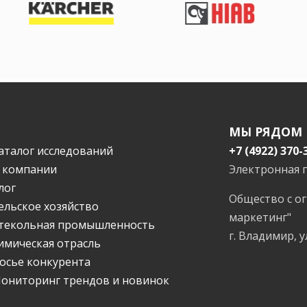
МЫ РЯДОМ
аталог исследований
+7 (4922) 370-
 компании
Электронная 
лог
Общество с о
ельское хозяйство
маркетинг"
текольная промышленность
г. Владимир, у
имическая отрасль
осье конкурента
ониторинг трендов и новинок