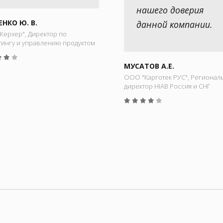
нашего доверия
ЕНКО Ю. В.
данной компании.
Керхер", Директор по
тингу и управлению продуктом
МУСАТОВ А.Е.
ООО "Карготек РУС", Регионал
директор HIAB Россия и СНГ