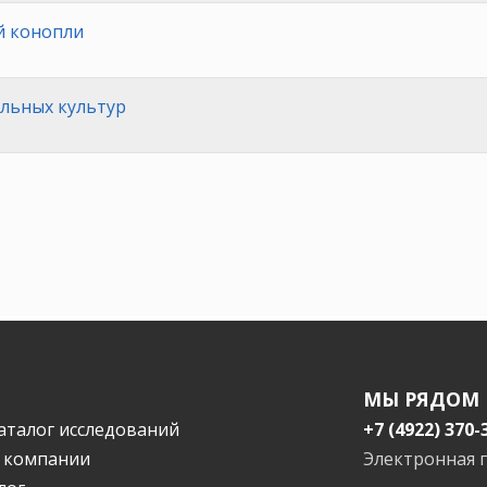
 конопли
льных культур
МЫ РЯДОМ
аталог исследований
+7 (4922) 370-
 компании
Электронная 