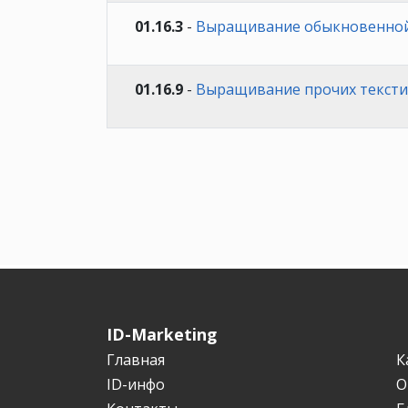
01.16.3
-
Выращивание обыкновенной
01.16.9
-
Выращивание прочих тексти
ID-Marketing
Главная
К
ID-инфо
О