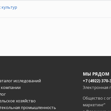
 культур
МЫ РЯДОМ
аталог исследований
+7 (4922) 370-
 компании
Электронная 
лог
Общество с о
ельское хозяйство
маркетинг"
текольная промышленность