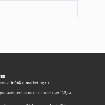
388
почта:
info@id-marketing.ru
граниченной ответственностью "Айди-