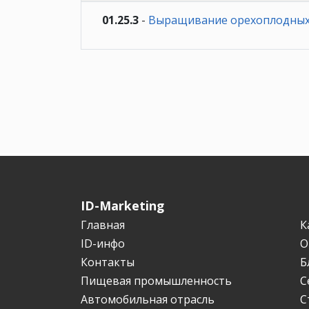
01.25.3
-
Выращивание орехоплодных
ID-Marketing
Главная
К
ID-инфо
О
Контакты
Б
Пищевая промышленность
С
Автомобильная отрасль
С