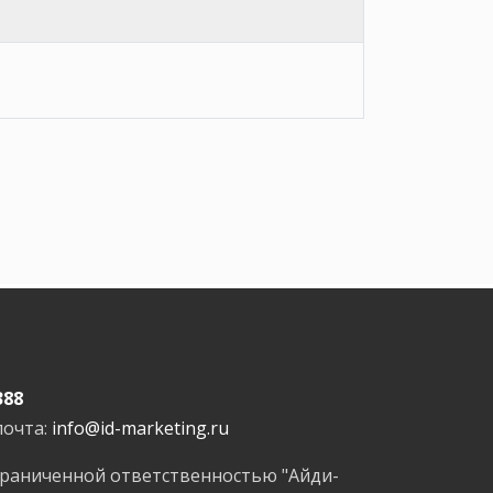
388
почта:
info@id-marketing.ru
граниченной ответственностью "Айди-