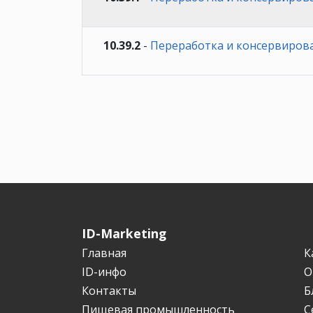
10.39.2
-
Переработка и консервирова
ID-Marketing
Главная
К
ID-инфо
О
Контакты
Б
Пищевая промышленность
С