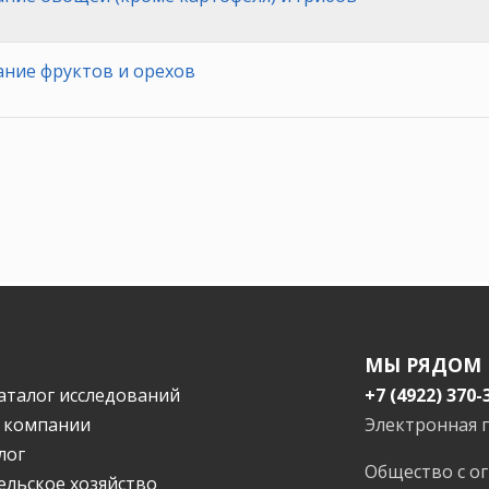
ние фруктов и орехов
МЫ РЯДОМ
аталог исследований
+7 (4922) 370-
 компании
Электронная 
лог
Общество с о
ельское хозяйство