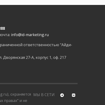
388
почта:
info@id-marketing.ru
граниченной ответственностью "Айди-
л. Дворянская 27-А, корпус 1, оф. 217
.ru), охраняется
МЫ В СЕТИ
х правах" и не