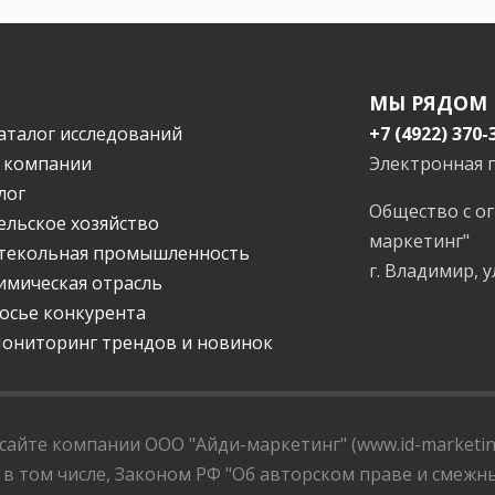
МЫ РЯДОМ
аталог исследований
+7 (4922) 370-
 компании
Электронная 
лог
Общество с о
ельское хозяйство
маркетинг"
текольная промышленность
г. Владимир, у
имическая отрасль
осье конкурента
ониторинг трендов и новинок
айте компании ООО "Айди-маркетинг" (www.id-marketing
 в том числе, Законом РФ "Об авторском праве и смежны