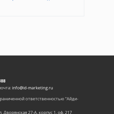
388
почта:
info@id-marketing.ru
граниченной ответственностью "Айди-
л. Дворянская 27-А, корпус 1, оф. 217