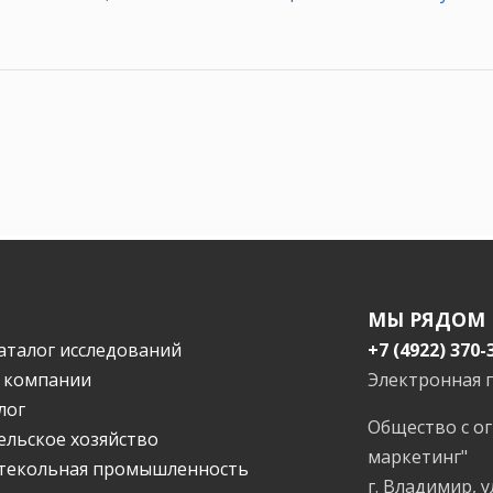
МЫ РЯДОМ
аталог исследований
+7 (4922) 370-
 компании
Электронная 
лог
Общество с о
ельское хозяйство
маркетинг"
текольная промышленность
г. Владимир, у