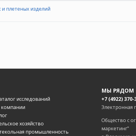
 и плетеных изделий
МЫ РЯДОМ
аталог исследований
+7 (4922) 370-
 компании
Электронная 
лог
Общество с о
ельское хозяйство
маркетинг"
текольная промышленность