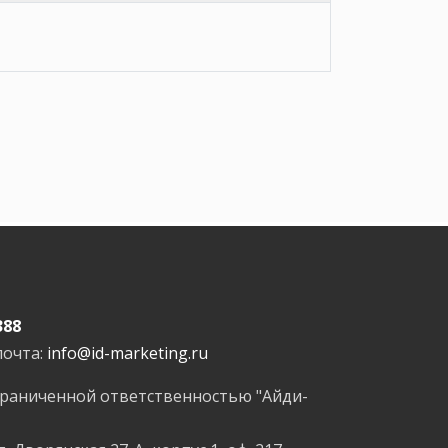
388
почта:
info@id-marketing.ru
граниченной ответственностью "Айди-