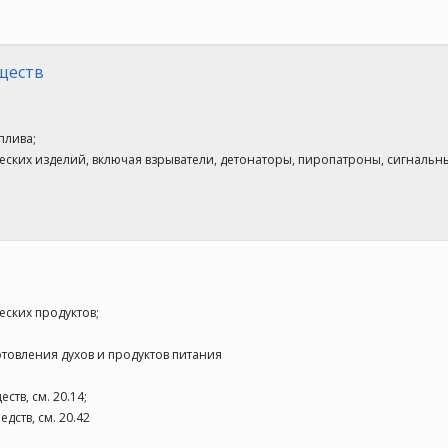
ществ
плива;
еских изделий, включая взрыватели, детонаторы, пиропатроны, сигнальные
еских продуктов;
отовления духов и продуктов питания
тв, см. 20.14;
дств, см. 20.42