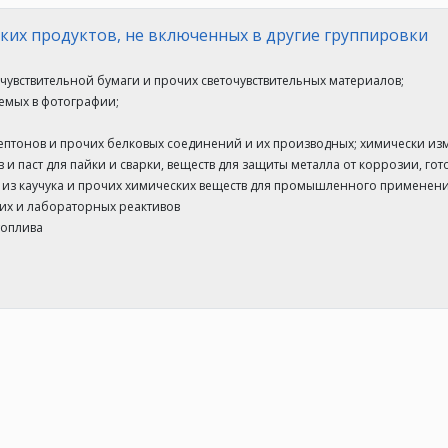
ких продуктов, не включенных в другие группировки
чувствительной бумаги и прочих светочувствительных материалов;
уемых в фотографии;
пептонов и прочих белковых соединений и их производных; химически из
и паст для пайки и сварки, веществ для защиты металла от коррозии, гот
в из каучука и прочих химических веществ для промышленного применени
их и лабораторных реактивов
топлива