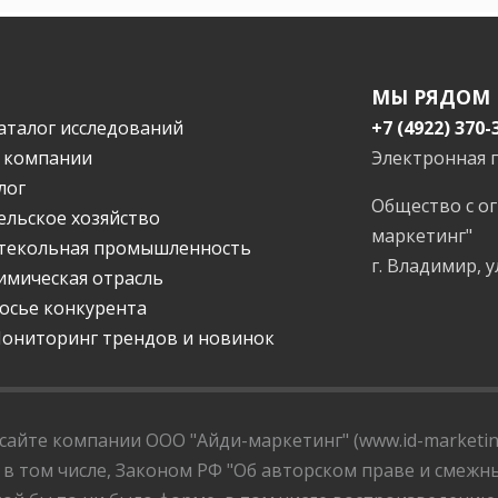
МЫ РЯДОМ
аталог исследований
+7 (4922) 370-
 компании
Электронная 
лог
Общество с о
ельское хозяйство
маркетинг"
текольная промышленность
г. Владимир, у
имическая отрасль
осье конкурента
ониторинг трендов и новинок
айте компании ООО "Айди-маркетинг" (www.id-marketing
 в том числе, Законом РФ "Об авторском праве и смежны