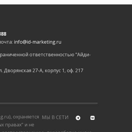
388
почта:
info@id-marketing.ru
граниченной ответственностью "Айди-
л. Дворянская 27-А, корпус 1, оф. 217
.ru), охраняется
МЫ В СЕТИ
х правах" и не