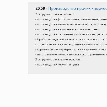
20.59
-
Производство прочих химичес
Эта группировка включает:
- производство фотопластинок, фотопленок, фото
- производство химических препаратов, использ
- производство желатина и его производных;
- производство различных химических веществ: 
обработки изделий из текстиля и кожи, порошков 
готовых смазочных масел, готовых катализаторо
гидравлических передач, сложных диагностическ
- изготовление компонентов жидкого ракетного 
Эта группировка также включает:
- производство чернил и туши