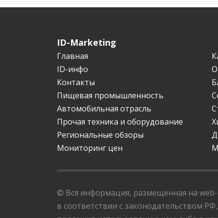
ID-Marketing
Главная
К
ID-инфо
О
Контакты
Б
Пищевая промышленность
С
Автомобильная отрасль
С
Прочая техника и оборудование
Х
Региональные обзоры
Д
Мониторинг цен
М
© Вся информация, размещенная на web-с
в соответствии с законодательством РФ,