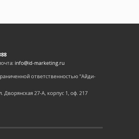
388
почта:
info@id-marketing.ru
граниченной ответственностью "Айди-
л. Дворянская 27-А, корпус 1, оф. 217