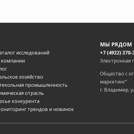
МЫ РЯДОМ
аталог исследований
+7 (4922) 370-
 компании
Электронная 
лог
Общество с о
ельское хозяйство
маркетинг"
текольная промышленность
г. Владимир, у
имическая отрасль
осье конкурента
ониторинг трендов и новинок