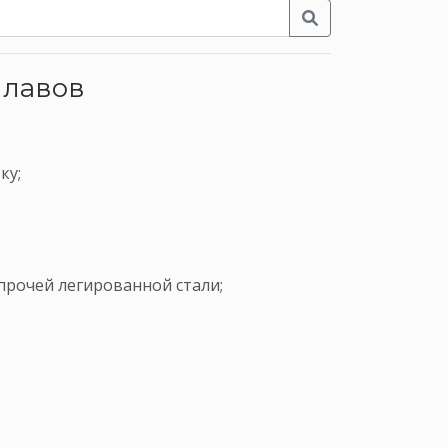
плавов
ку;
прочей легированной стали;