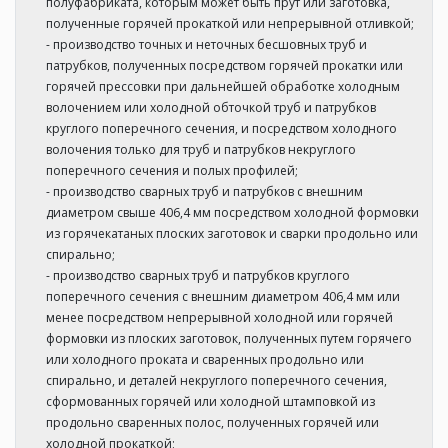
полуфабриката, которым может быть прут или заготовка,
полученные горячей прокаткой или непрерывной отливкой;
- производство точных и неточных бесшовных труб и
патрубков, полученных посредством горячей прокатки или
горячей прессовки при дальнейшей обработке холодным
волочением или холодной обточкой труб и патрубков
круглого поперечного сечения, и посредством холодного
волочения только для труб и патрубков некруглого
поперечного сечения и полых профилей;
- производство сварных труб и патрубков с внешним
диаметром свыше 406,4 мм посредством холодной формовки
из горячекатаных плоских заготовок и сварки продольно или
спирально;
- производство сварных труб и патрубков круглого
поперечного сечения с внешним диаметром 406,4 мм или
менее посредством непрерывной холодной или горячей
формовки из плоских заготовок, полученных путем горячего
или холодного проката и сваренных продольно или
спирально, и деталей некруглого поперечного сечения,
сформованных горячей или холодной штамповкой из
продольно сваренных полос, полученных горячей или
холодной прокаткой;