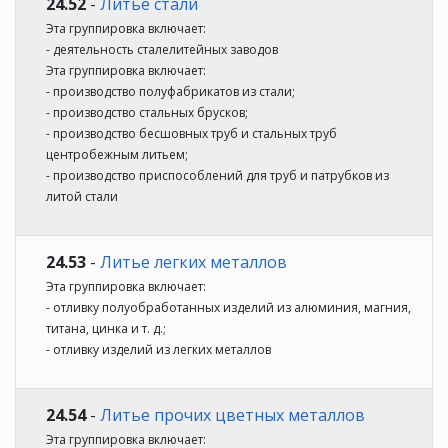
24.52
-
Литье стали
Эта группировка включает:
- деятельность сталелитейных заводов
Эта группировка включает:
- производство полуфабрикатов из стали;
- производство стальных брусков;
- производство бесшовных труб и стальных труб
центробежным литьем;
- производство приспособлений для труб и патрубков из
литой стали
24.53
-
Литье легких металлов
Эта группировка включает:
- отливку полуобработанных изделий из алюминия, магния,
титана, цинка и т. д.;
- отливку изделий из легких металлов
24.54
-
Литье прочих цветных металлов
Эта группировка включает: