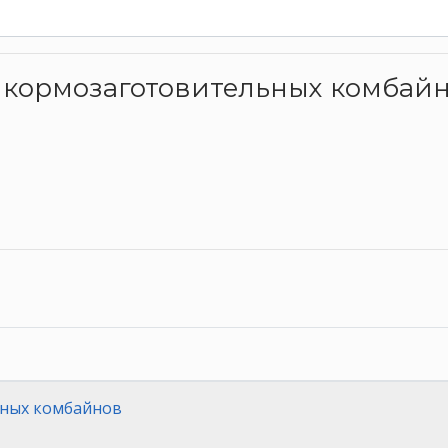
во кормозаготовительных комбай
чных комбайнов