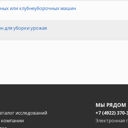
ных или клубнеуборочных машин
н для уборки урожая
МЫ РЯДОМ
аталог исследований
+7 (4922) 370-
 компании
Электронная 