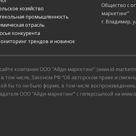
лог
Общество с о
ельское хозяйство
маркетинг"
текольная промышленность
г. Владимир, у
имическая отрасль
осье конкурента
ониторинг трендов и новинок
айте компании ООО "Айди-маркетинг" (www.id-marketing
 в том числе, Законом РФ "Об авторском праве и смежны
ой бы то ни было форме, в том числе воспроизведению
дателя ООО "Айди-маркетинг" с гиперссылкой на www.id-