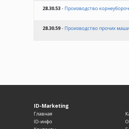
28.30.53
-
Производство корнеубороч
28.30.59
-
Производство прочих маши
ID-Marketing
Главная
К
ID-инфо
О