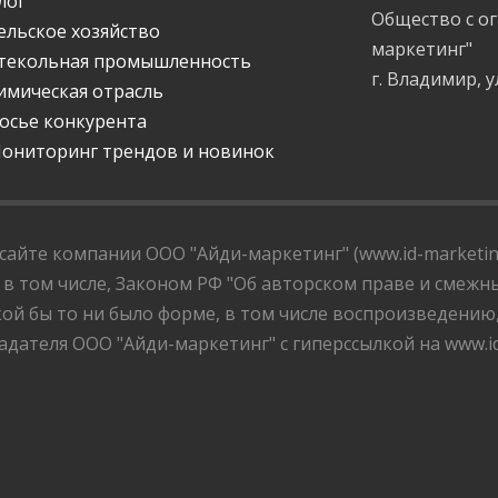
лог
Общество с о
ельское хозяйство
маркетинг"
текольная промышленность
г. Владимир, у
имическая отрасль
осье конкурента
ониторинг трендов и новинок
айте компании ООО "Айди-маркетинг" (www.id-marketing
 в том числе, Законом РФ "Об авторском праве и смежны
ой бы то ни было форме, в том числе воспроизведению
дателя ООО "Айди-маркетинг" с гиперссылкой на www.id-