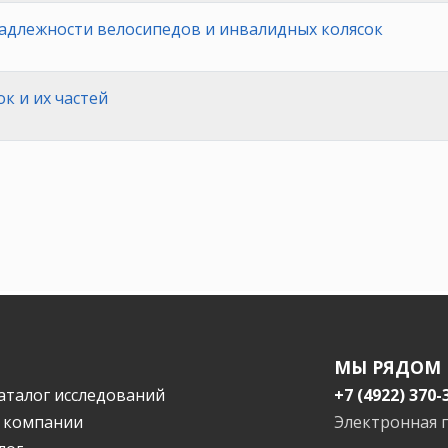
адлежности велосипедов и инвалидных колясок
к и их частей
МЫ РЯДОМ
аталог исследований
+7 (4922) 370-
 компании
Электронная 