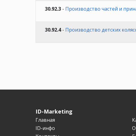
30.92.3
-
Производство частей и прин
30.92.4
-
Производство детских колясо
ID-Marketing
Главная
К
ID-инфо
О