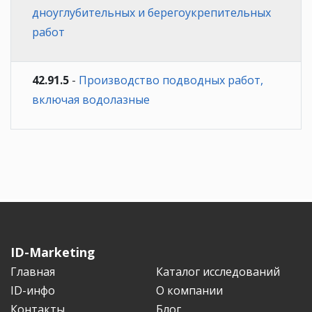
дноуглубительных и берегоукрепительных
работ
42.91.5
-
Производство подводных работ,
включая водолазные
ID-Marketing
Главная
Каталог исследований
ID-инфо
О компании
Контакты
Блог