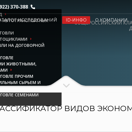
922) 370-388
Д
АТАЛОГ ИССЛЕДОВАНИЙ
ID-ИНФО
О КОМПАНИИ
НТ АВТОТРАНСПОРТНЫХ
ОБЩЕРОССИЙСКИЙ КЛ
Д
РГОВЛИ
ОТОЦИКЛАМИ
ИЛИ НА ДОГОВОРНОЙ
РГОВЛЕ
МИ ЖИВОТНЫМИ,
АМИ
РГОВЛЕ ПРОЧИМ
ИЛЬНЫМ СЫРЬЕМ И
РГОВЛЕ СЕМЕНАМИ
АССИФИКАТОР ВИДОВ ЭКОНО