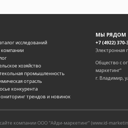
МЫ РЯДОМ
аталог исследований
+7 (4922) 370-
 компании
Электронная 
лог
Общество с о
ельское хозяйство
маркетинг"
текольная промышленность
г. Владимир, у
имическая отрасль
осье конкурента
ониторинг трендов и новинок
айте компании ООО "Айди-маркетинг" (www.id-marketing