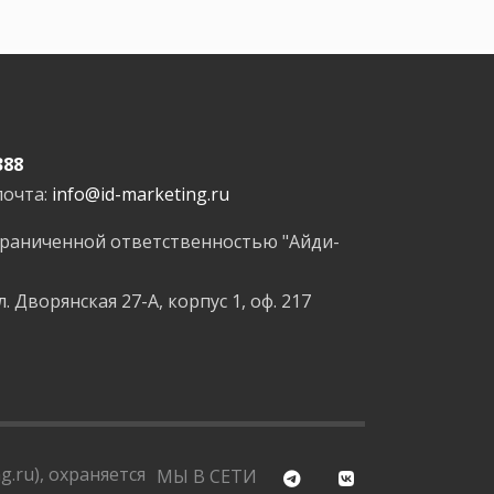
388
почта:
info@id-marketing.ru
граниченной ответственностью "Айди-
л. Дворянская 27-А, корпус 1, оф. 217
.ru), охраняется
МЫ В СЕТИ