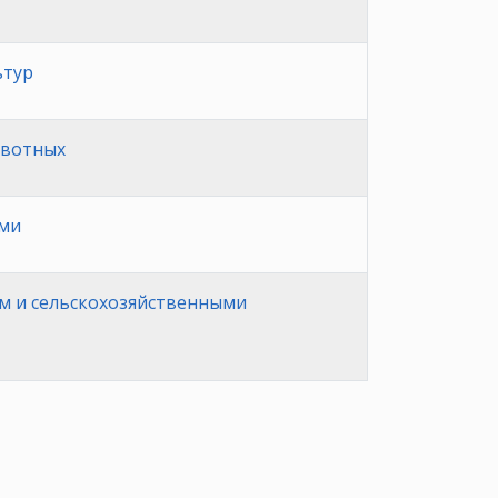
ьтур
ивотных
ами
м и сельскохозяйственными