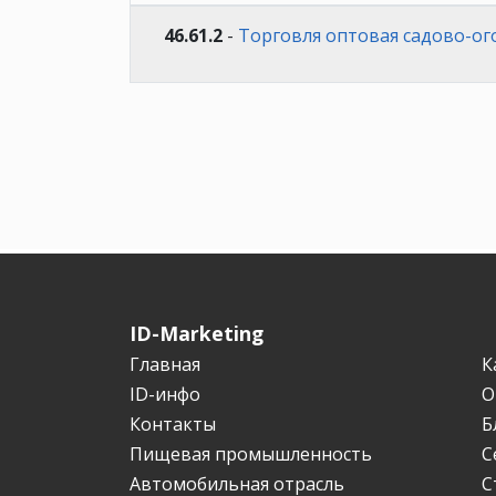
46.61.2
-
Торговля оптовая садово-о
ID-Marketing
Главная
К
ID-инфо
О
Контакты
Б
Пищевая промышленность
С
Автомобильная отрасль
С