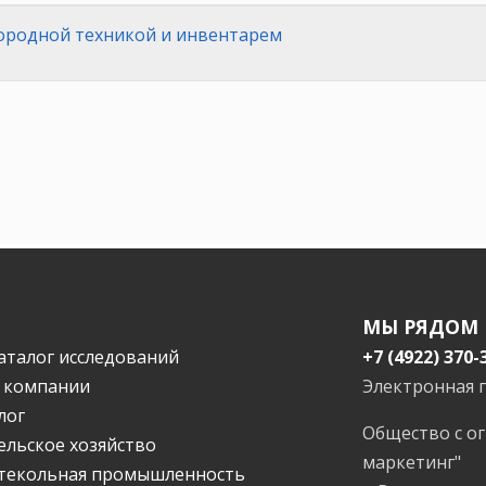
городной техникой и инвентарем
МЫ РЯДОМ
аталог исследований
+7 (4922) 370-
 компании
Электронная 
лог
Общество с о
ельское хозяйство
маркетинг"
текольная промышленность