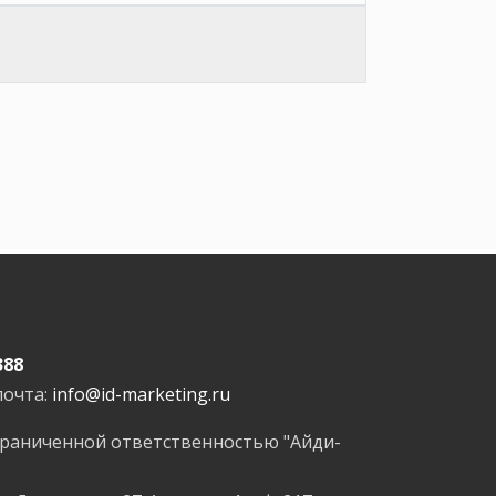
388
почта:
info@id-marketing.ru
граниченной ответственностью "Айди-