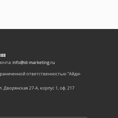
388
почта:
info@id-marketing.ru
граниченной ответственностью "Айди-
л. Дворянская 27-А, корпус 1, оф. 217