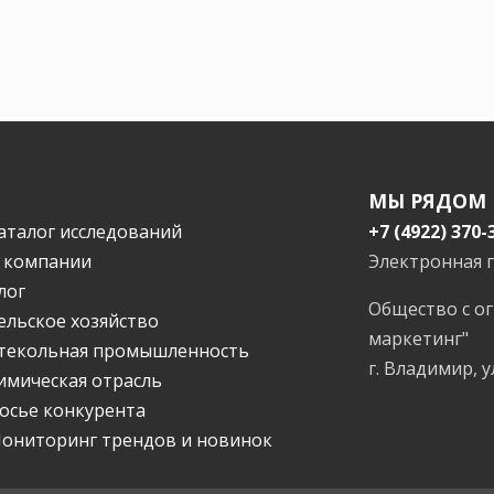
МЫ РЯДОМ
аталог исследований
+7 (4922) 370-
 компании
Электронная 
лог
Общество с о
ельское хозяйство
маркетинг"
текольная промышленность
г. Владимир, у
имическая отрасль
осье конкурента
ониторинг трендов и новинок