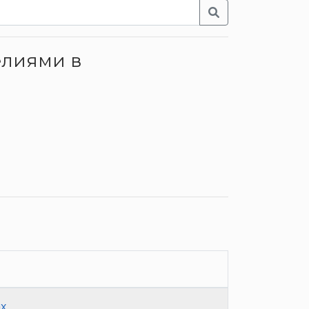
елиями в
х