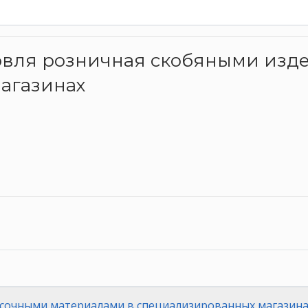
рговля розничная скобяными изд
агазинах
асочными материалами в специализированных магазина