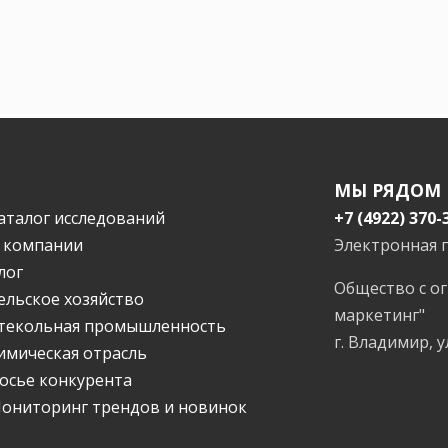
МЫ РЯДОМ
аталог исследований
+7 (4922) 370-
 компании
Электронная 
лог
Общество с о
ельское хозяйство
маркетинг"
текольная промышленность
г. Владимир, у
имическая отрасль
осье конкурента
ониторинг трендов и новинок