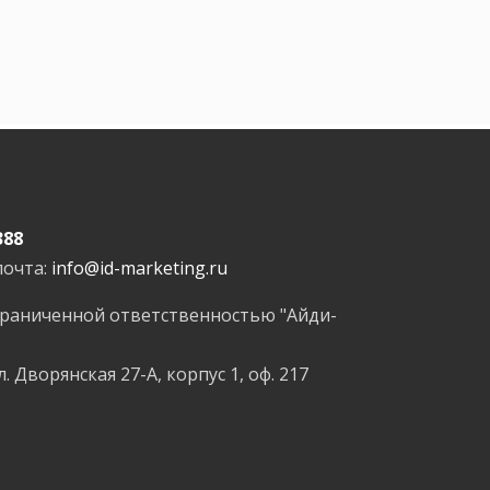
388
почта:
info@id-marketing.ru
граниченной ответственностью "Айди-
л. Дворянская 27-А, корпус 1, оф. 217