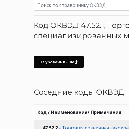
Код ОКВЭД 47.52.1, То
специализированных м
На уровень выше
Соседние коды ОКВЭД
Код / Наименование/ Примечания
47.52.2
-
Торговля розничная лакокр