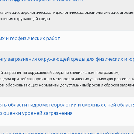
матических, аэрологических, гидрологических, океанологических, агроме
рязнения окружающей среды
х и геофизических работ
гу загрязнения окружающей среды для физических и ю
ей загрязнения окружающей среды по специальным программам;
оздуха при неблагоприятных метеорологических условиях для рассеиван
алов, обосновывающих нормативы допустимых выбросов и сбросов загря
я в области гидрометеорологии и смежных с ней облас
 оценки уровней загрязнения
е и предоставлению гидрометеорологической информац