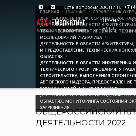
+7 (4
Есть вопросы? ЗВОНИТЕ:
ГЛАВНАЯ
ID-ИНФО
СПРАВОЧНИК ОКВЭ
ДЕЯТЕЛЬНОСТЬ ПРОФЕССИОНАЛЬНАЯ, НАУЧ
ГЛАВНАЯ
К
ДЕЯТЕЛЬНОСТЬ В ОБЛАСТИ АРХИТЕКТУРЫ 
БЛОГ
ТЕХНИЧЕСКОГО ПРОЕКТИРОВАНИЯ; ТЕХНИ
ИССЛЕДОВАНИЙ И АНАЛИЗА
ДЕЯТЕЛЬНОСТЬ В ОБЛАСТИ АРХИТЕКТУРЫ
И ПРЕДОСТАВЛЕНИЕ ТЕХНИЧЕСКИХ КОНСУ
ОБЛАСТЯХ
ДЕЯТЕЛЬНОСТЬ В ОБЛАСТИ ИНЖЕНЕРНЫХ 
ТЕХНИЧЕСКОГО ПРОЕКТИРОВАНИЯ, УПРАВ
СТРОИТЕЛЬСТВА, ВЫПОЛНЕНИЯ СТРОИТЕЛ
АВТОРСКОГО НАДЗОРА, ПРЕДОСТАВЛЕНИЕ 
КОНСУЛЬТАЦИЙ В ЭТИХ ОБЛАСТЯХ
ДЕЯТЕЛЬНОСТЬ В ОБЛАСТИ ГИДРОМЕТЕОР
ОБЛАСТЯХ, МОНИТОРИНГА СОСТОЯНИЯ ОК
ЗАГРЯЗНЕНИЯ
ОБЩЕРОССИЙСКИЙ КЛ
ДЕЯТЕЛЬНОСТИ 2022