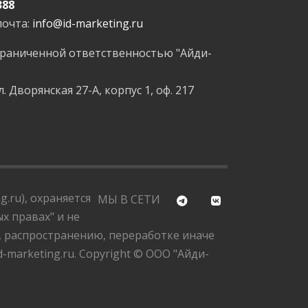
388
почта:
info@id-marketing.ru
граниченной ответственностью "Айди-
л. Дворянская 27-А, корпус 1, оф. 217
.ru), охраняется
МЫ В СЕТИ
х правах" и не
, распространению, переработке иначе
marketing.ru. Copyright © ООО "Айди-