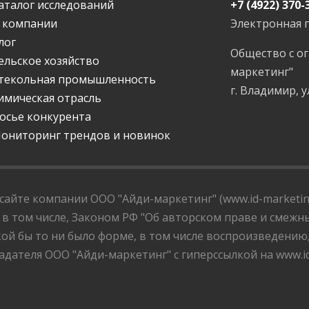
аталог исследований
+7 (4922) 370-
 компании
Электронная 
лог
Общество с о
ельское хозяйство
маркетинг"
текольная промышленность
г. Владимир, у
имическая отрасль
осье конкурента
ониторинг трендов и новинок
айте компании ООО "Айди-маркетинг" (www.id-marketing
 в том числе, Законом РФ "Об авторском праве и смежны
ой бы то ни было форме, в том числе воспроизведению
дателя ООО "Айди-маркетинг" с гиперссылкой на www.id-