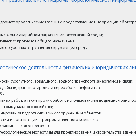
идрометеорологических явлениях, предоставление информации об экст
 высоком и аварийном загрязнении окружающей среды;
огических прогнозов общего назначения;
ия об уровнях загрязнения окружающей среды
огическое деятельности физических и юридических ли
сти сухопутного, воздушного, водного транспорта, энергетики и связи;
 добыче, транспортировке и переработке нефти и газа;
бы;
льных работ, а также прочих работ с использованием подъемно-транспо
о-коммунального хозяйства;
онирования гидротехнических сооружений и объектов;
иятий и организаций агропромышленного комплекса;
 защите лесов от пожаров;
теорологические экспертизы для проектирования и строительства здани