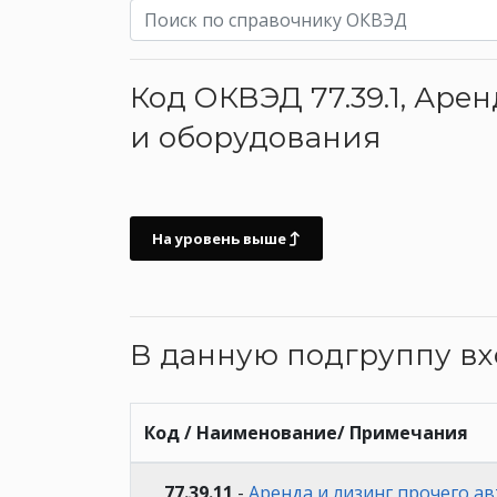
Код ОКВЭД 77.39.1, Аре
и оборудования
На уровень выше
В данную подгруппу в
Код / Наименование/ Примечания
77.39.11
-
Аренда и лизинг прочего а