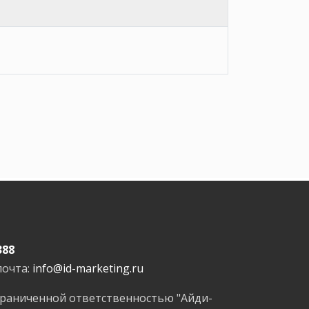
388
почта:
info@id-marketing.ru
граниченной ответственностью "Айди-