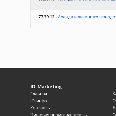
77.39.12
-
Аренда и лизинг железнодо
ID-Marketing
Главная
К
ID-инфо
О
Контакты
Б
Пищевая промышленность
С