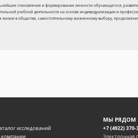
ьнейшее становление и формирование личности обучающегося, развитие
тельной учебной деятельности на основе индивидуализации и професс
 к жизни в обществе, самостоятельному жизненному выбору, продолжен
МЫ РЯДОМ
аталог исследований
+7 (4922) 370-
 компании
Электронная 