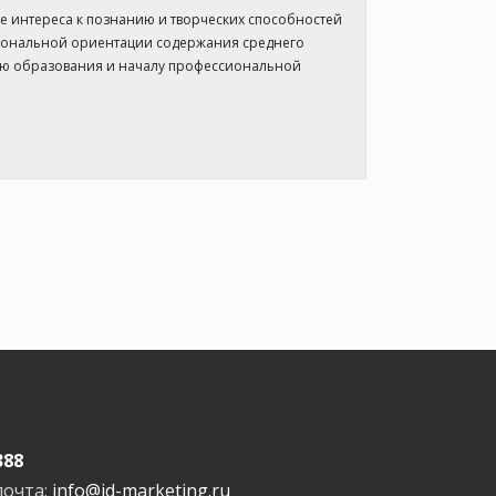
 интереса к познанию и творческих способностей
иональной ориентации содержания среднего
ию образования и началу профессиональной
388
почта:
info@id-marketing.ru