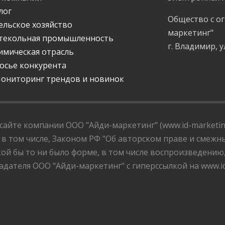
лог
Общество с о
ельское хозяйство
маркетинг"
текольная промышленность
г. Владимир, у
имическая отрасль
осье конкурента
ониторинг трендов и новинок
айте компании ООО "Айди-маркетинг" (www.id-marketing
 в том числе, Законом РФ "Об авторском праве и смежны
ой бы то ни было форме, в том числе воспроизведению
дателя ООО "Айди-маркетинг" с гиперссылкой на www.id-