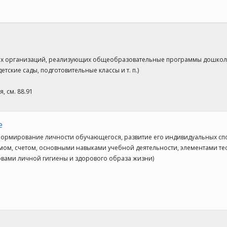
ных организаций, реализующих общеобразовательные программы дошкол
ские сады, подготовительные классы и т. п.)
, см. 88.91
е
ормирование личности обучающегося, развитие его индивидуальных сп
ьмом, счетом, основными навыками учебной деятельности, элементами 
овами личной гигиены и здорового образа жизни)