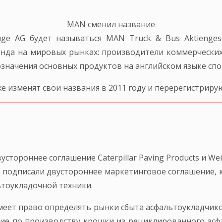
MAN сменил название
ge AG будет называться MAN Truck & Bus Aktiengese
нда на мировых рынках: производители коммерческих
значения основных продуктов на английском языке спос
 изменят свои названия в 2011 году и перерегистрирую
устороннее соглашение Caterpillar Paving Products и Wei
er Inc. подписали двустороннее маркетинговое соглашени
тоукладочной техники.
имеет право определять рынки сбыта асфальтоукладчиков
ние по производству крошки из рециклированного асф