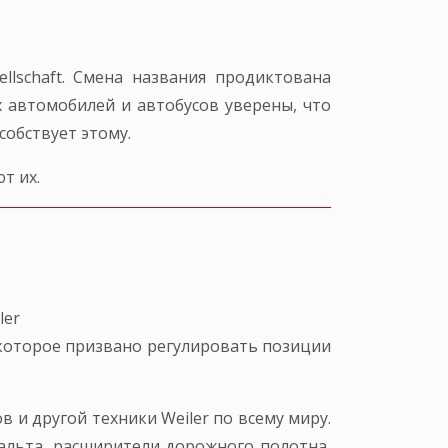
llschaft. Смена названия продиктована
 автомобилей и автобусов уверены, что
обствует этому.
т их.
ler
е, которое призвано регулировать позиции
 и другой техники Weiler по всему миру.
альта, расширители дорожного полотна,