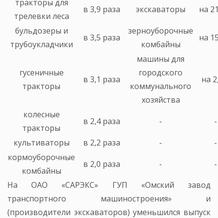
тракторы для
в 3,9 раза
экскаваторы
на 2
трелевки леса
бульдозеры и
зерноуборочные
в 3,5 раза
на 1
трубоукладчики
комбайны
машины для
гусеничные
городского
в 3,1 раза
на 2
тракторы
коммунального
хозяйства
колесные
в 2,4 раза
-
-
тракторы
культиваторы
в 2,2 раза
-
-
кормоуборочные
в 2,0 раза
-
-
комбайны
На ОАО «САРЭКС» ГУП «Омский завод
транспортного машиностроения» и
(производители экскаваторов) уменьшился выпуск