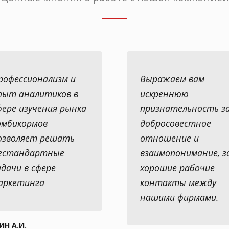
рофессионализм и
Выражаем вам
пыт аналитиков в
искреннюю
фере изучения рынка
признательность з
омбикормов
добросовестное
озволяет решать
отношение и
естандартные
взаимопонимание, з
адачи в сфере
хорошие рабочие
аркетинга
контакты между
нашими фирмами.
ИН А.И.