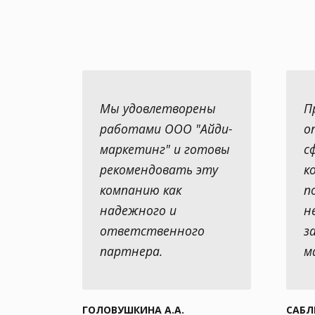
Мы удовлетворены
П
работами ООО "Айди-
о
маркетинг" и готовы
с
рекомендовать эту
к
компанию как
п
надежного и
н
ответственного
з
партнера.
м
ГОЛОВУШКИНА А.А.
САБЛ