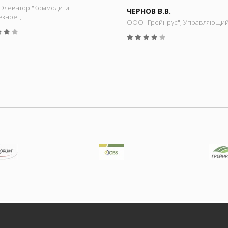
Элеватор "Коммодити
ЧЕРНОВ В.В.
езное",
ООО "Грейнрус", Управляющи