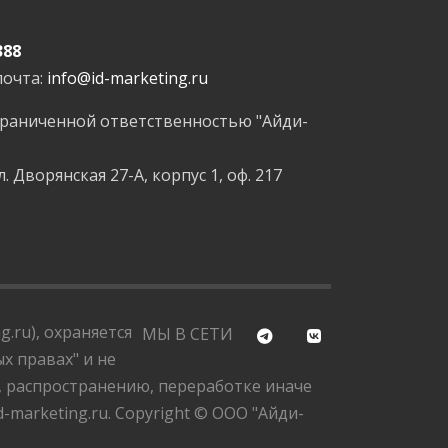
388
почта:
info@id-marketing.ru
граниченной ответственностью "Айди-
л. Дворянская 27-А, корпус 1, оф. 217
.ru), охраняется
МЫ В СЕТИ
х правах" и не
, распространению, переработке иначе
marketing.ru. Copyright © ООО "Айди-