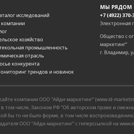
МЫ РЯДОМ
аталог исследований
+7 (4922) 370-
 компании
Электронная 
лог
Общество с о
ельское хозяйство
маркетинг"
текольная промышленность
г. Владимир, у
имическая отрасль
осье конкурента
ониторинг трендов и новинок
айте компании ООО "Айди-маркетинг" (www.id-marketing
 в том числе, Законом РФ "Об авторском праве и смежны
ой бы то ни было форме, в том числе воспроизведению
дателя ООО "Айди-маркетинг" с гиперссылкой на www.id-