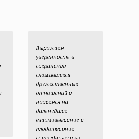
Выражаем
уверенность в
а
сохранении
сложившихся
дружественных
а
отношений и
надеемся на
дальнейшее
взаимовыгодное и
плодотворное
сотрудничество.