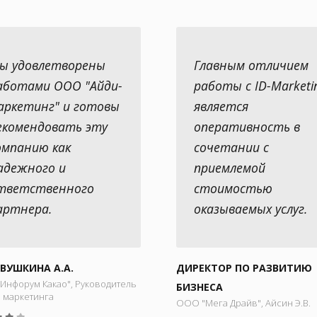
ы удовлетворены
Главным отличием
аботами ООО "Айди-
работы с ID-Marketi
аркетинг" и готовы
является
екомендовать эту
оперативность в
омпанию как
сочетании с
адежного и
приемлемой
тветственного
стоимостью
артнера.
оказываемых услуг.
ВУШКИНА А.А.
ДИРЕКТОР ПО РАЗВИТИЮ
Инфорум Какао", Руководитель
БИЗНЕСА
а маркетинга
ООО "Мега Драйв", Айсин Э.В.