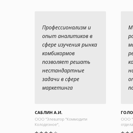
Профессионализм и
М
опыт аналитиков в
р
сфере изучения рынка
м
комбикормов
р
позволяет решать
к
нестандартные
н
задачи в сфере
о
маркетинга
п
САБЛИН А.И.
ГОЛО
ООО "Элеватор "Коммодити
ООО "
Колодезное",
отдел