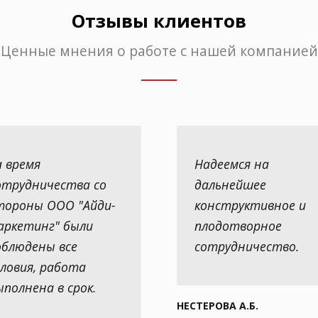
Отзывы клиентов
Ценные мнения о работе с нашей компанией
а время
Надеемся на
отрудничества со
дальнейшее
тороны ООО "Айди-
конструктивное и
аркетинг" были
плодотворное
облюдены все
сотрудничество.
словия, работа
ыполнена в срок.
НЕСТЕРОВА А.Б.