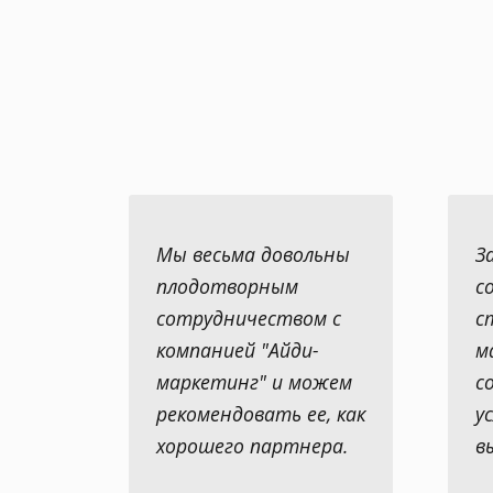
Мы весьма довольны
З
плодотворным
с
сотрудничеством с
с
компанией "Айди-
м
маркетинг" и можем
с
рекомендовать ее, как
у
хорошего партнера.
в