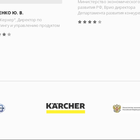
Министерство экономического
развития РФ, Врио директора
ЕНКО Ю. В.
Департамента развития конкур
Керхер", Директор по
тингу и управлению продуктом