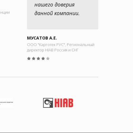
нашего доверия
енции
данной компании.
МУСАТОВ А.Е.
ООО "Карготек РУС", Региональный
директор HIAB Россия и СНГ