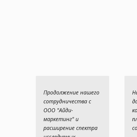
Продолжение нашего
Н
сотрудничества с
д
ООО "Айди-
к
маркетинг" и
п
расширение спектра
с
исследуемых