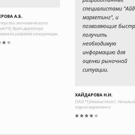
специалистами "Айд
ЕРОВА А.Б.
маркетинг", и
терство экономического
позволяющие быст
ия РФ, Врио директора
тамента развития конкуренции
получить
необходимую
информацию для
оценки рыночной
ситуации.
ХАЙДАРОВА Н.И.
ОАО "Туймазыстекло", Начальн
отдела маркетинга