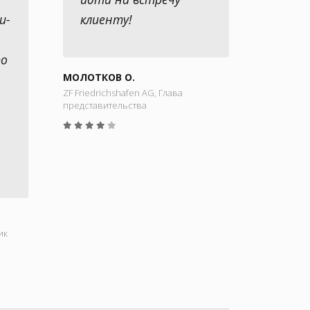
и-
клиенту!
ро
МОЛОТКОВ О.
ZF Friedrichshafen AG, Глава
представительства
ик