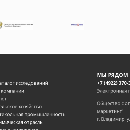
МЫ РЯДОМ
аталог исследований
+7 (4922) 370-
 компании
Электронная 
лог
Общество с о
ельское хозяйство
маркетинг"
текольная промышленность
г. Владимир, у
имическая отрасль