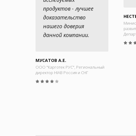
продуктов - лучшее
НЕСТ
доказательство
Минис
нашего доверия
развит
данной компании.
Депар
МУСАТОВ А.Е.
ООО "Карготек РУС", Региональный
директор HIAB Россия и СНГ