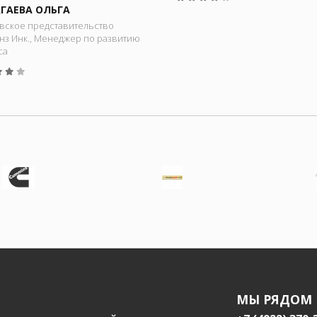
ГАЕВА ОЛЬГА
вское представительство
нз Инк., Менеджер по развитию
са
МЫ РЯДОМ