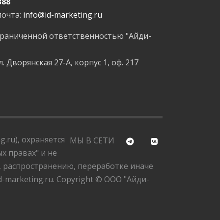
388
почта:
info@id-marketing.ru
граниченной ответственностью "Айди-
л. Дворянская 27-А, корпус 1, оф. 217
.ru), охраняется
МЫ В СЕТИ
х правах" и не
, распространению, переработке иначе
marketing.ru. Copyright © ООО "Айди-