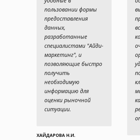
удобные в
о
пользовании формы
в
предоставления
п
данных,
в
разработанные
к
специалистами "Айди-
о
маркетинг", и
о
позволяющие быстро
у
получить
п
необходимую
к
информацию для
м
оценки рыночной
к
ситуации.
р
о
ХАЙДАРОВА Н.И.