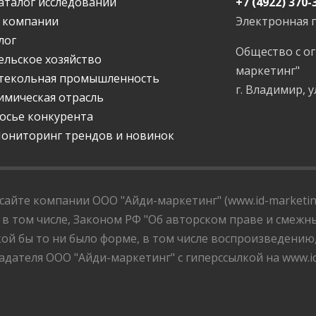
аталог исследований
+7 (4922) 370-
 компании
Электронная 
лог
Общество с о
ельское хозяйство
маркетинг"
текольная промышленность
г. Владимир, у
имическая отрасль
осье конкурента
ониторинг трендов и новинок
айте компании ООО "Айди-маркетинг" (www.id-marketing
 в том числе, Законом РФ "Об авторском праве и смежны
ой бы то ни было форме, в том числе воспроизведению
дателя ООО "Айди-маркетинг" с гиперссылкой на www.id-