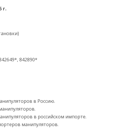
5
г.
тановки)
842649*, 842890*
анипуляторов в Россию.
манипуляторов.
анипуляторов в российском импорте.
портеров манипуляторов.