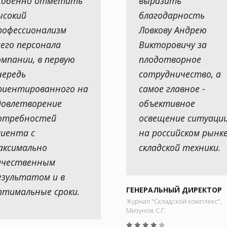
собенно отметить
выразить
ысокий
благодарность
рофессионализм
Ловкову Андрею
сего персонала
Викторовичу за
омпании, в первую
плодотворное
чередь
сотрудничество, а
риентированного на
самое главное -
довлетворение
объективное
отребностей
освещение ситуаци
лиента с
на российском рынк
аксимально
складской техники.
ачественным
езультатом и в
ГЕНЕРАЛЬНЫЙ ДИРЕКТОР
птимальные сроки.
Журнал "Складской комплекс",
Мизунов С.Г.