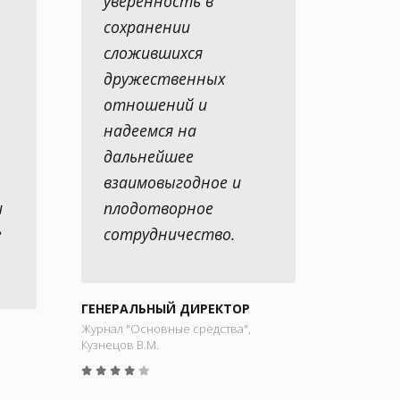
уверенность в
сохранении
сложившихся
дружественных
отношений и
надеемся на
дальнейшее
взаимовыгодное и
и
плодотворное
е
сотрудничество.
ГЕНЕРАЛЬНЫЙ ДИРЕКТОР
Журнал "Основные средства",
Кузнецов В.М.